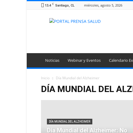
C
13.4
miércoles, agosto 5, 2026
Santiago, CL
Portal
Prensa
Salud
Noticias
Webinar y Eventos
Calendario Ex
Inicio
Día Mundial del Alzheimer
DÍA MUNDIAL DEL AL
DÍA MUNDIAL DEL ALZHEIMER
Día Mundial del Alzheimer: No