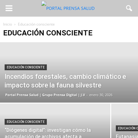
Inicio
Educación consciente
EDUCACIÓN CONSCIENTE
EDUCACIÓN CONSCIENTE
Incendios forestales, cambio climático e
impacto sobre la fauna silvestre
Portal Prensa Salud | Grupo Prensa Digital | J.V
-
enero 30, 2026
EDUCACIÓN CONSCIENTE
EDUCACIÓN 
“Diógenes digital”: investigan cómo la
acumulación de archivos afecta a
Eutanasia