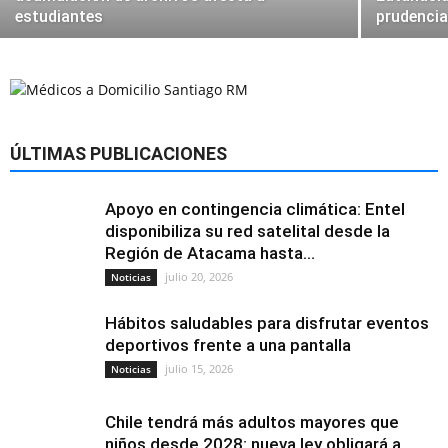
estudiantes
prudencia
ÚLTIMAS PUBLICACIONES
Apoyo en contingencia climática: Entel
disponibiliza su red satelital desde la
Región de Atacama hasta...
julio 20, 2026
Noticias
Hábitos saludables para disfrutar eventos
deportivos frente a una pantalla
julio 15, 2026
Noticias
Chile tendrá más adultos mayores que
niños desde 2028: nueva ley obligará a