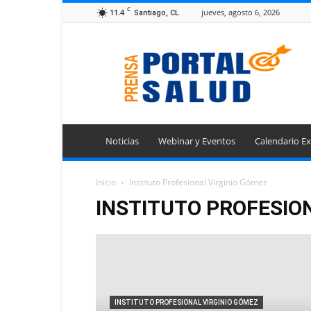
C
11.4
jueves, agosto 6, 2026
Santiago, CL
Portal
Prensa
Salud
Noticias
Webinar y Eventos
Calendario Ex
Inicio
Instituto Profesional Virginio Gómez
INSTITUTO PROFESIO
INSTITUTO PROFESIONAL VIRGINIO GÓMEZ