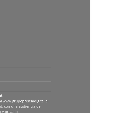
d.
l
www.grupoprensadigital.cl
.
ad, con una audiencia de
 y privado.