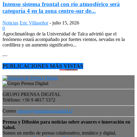
Intenso sistema frontal con río atmosférico será
categoría 4 en la zona centro-sur de...
Noticias
Eric Villaseñor
-
julio 15, 2026
0
Agroclimatólogo de la Universidad de Talca advirtió que el
fenómeno estará acompañado por fuertes vientos, nevadas en la
cordillera y un aumento significativo...
—
PUBLICACIONES MÁS VISTAS
GRUPO PRENSA DIGITAL
Teléfono: +56 9 4817 5372
Correo
prensa@portalprensasalud.cl
Prensa y Difusión para noticias sobre avances e innovación en
Salud.
Somos un medio de prensa colaborativo, temático y digital,