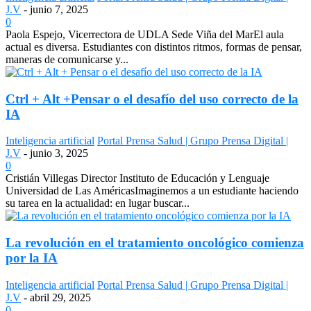
J.V
-
junio 7, 2025
0
Paola Espejo, Vicerrectora de UDLA Sede Viña del MarEl aula
actual es diversa. Estudiantes con distintos ritmos, formas de pensar,
maneras de comunicarse y...
Ctrl + Alt +Pensar o el desafío del uso correcto de la
IA
Inteligencia artificial
Portal Prensa Salud | Grupo Prensa Digital |
J.V
-
junio 3, 2025
0
Cristián Villegas Director Instituto de Educación y Lenguaje
Universidad de Las AméricasImaginemos a un estudiante haciendo
su tarea en la actualidad: en lugar buscar...
La revolución en el tratamiento oncológico comienza
por la IA
Inteligencia artificial
Portal Prensa Salud | Grupo Prensa Digital |
J.V
-
abril 29, 2025
0