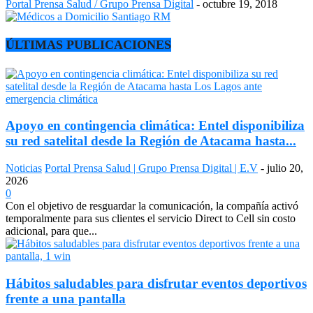
Portal Prensa Salud / Grupo Prensa Digital
-
octubre 19, 2018
ÚLTIMAS PUBLICACIONES
Apoyo en contingencia climática: Entel disponibiliza
su red satelital desde la Región de Atacama hasta...
Noticias
Portal Prensa Salud | Grupo Prensa Digital | E.V
-
julio 20,
2026
0
Con el objetivo de resguardar la comunicación, la compañía activó
temporalmente para sus clientes el servicio Direct to Cell sin costo
adicional, para que...
Hábitos saludables para disfrutar eventos deportivos
frente a una pantalla