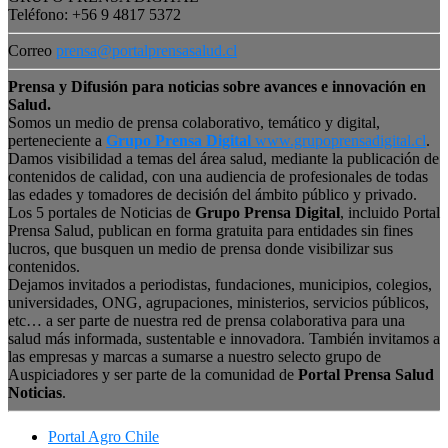
Teléfono: +56 9 4817 5372
Correo
prensa@portalprensasalud.cl
Prensa y Difusión para noticias sobre avances e innovación en
Salud.
Somos un medio de prensa colaborativo, temático y digital,
perteneciente a
Grupo Prensa Digital
www.grupoprensadigital.cl
.
Damos visibilidad a temas del área salud, mediante la publicación de
contenidos de calidad, con una audiencia de profesionales de todas
las edades y tomadores de decisión del ámbito público y privado.
Los 5 portales de Noticias de
Grupo Prensa Digital
, incluido Portal
Prensa Salud, publican en forma gratuita para entidades sin fines
lucros, que busquen un medio de prensa donde visibilizar sus
contenidos.
Dejamos invitados a periodistas, fundaciones, municipios, colegios,
universidades, ONG, agrupaciones, ministerios, servicios públicos,
etc… a ser parte de nuestra red de prensa colaborativa para una
salud más informada, sustentable e innovadora. También invitamos a
las empresas y marcas a sumarse a nuestro selecto grupo de
Auspiciadores y ser parte de la comunidad de
Portal Prensa Salud
Noticias
.
Portal Agro Chile