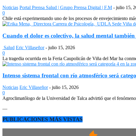
Noticias
Portal Prensa Salud | Grupo Prensa Digital | F.M
-
julio 15, 
0
Chile está experimentando uno de los procesos de envejecimiento más a
Cuando el dolor es colectivo, la salud mental también
Salud
Eric Villaseñor
-
julio 15, 2026
0
La tragedia ocurrida en la Feria Caupolicán de Viña del Mar ha conmo
Intenso sistema frontal con río atmosférico será catego
Noticias
Eric Villaseñor
-
julio 15, 2026
0
Agroclimatólogo de la Universidad de Talca advirtió que el fenómeno e
—
PUBLICACIONES MÁS VISTAS