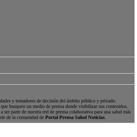
edades y tomadores de decisión del ámbito público y privado.
s, que busquen un medio de prensa donde visibilizar sus contenidos.
a ser parte de nuestra red de prensa colaborativa para una salud más
arte de la comunidad de
Portal Prensa Salud Noticias
.