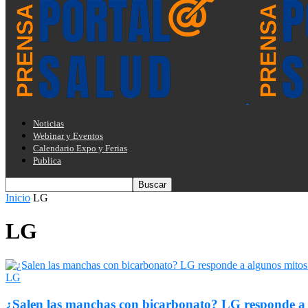
Noticias
Webinar y Eventos
Calendario Expo y Ferias
Publica
Inicio
LG
LG
LG
¿Salen las manchas con bicarbonato? LG responde a a