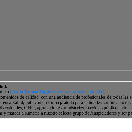
lud.
ente a
Grupo Prensa Digital
www.grupoprensadigital.cl
.
contenidos de calidad, con una audiencia de profesionales de todas las 
 Prensa Salud, publican en forma gratuita para entidades sin fines lucro
niversidades, ONG, agrupaciones, ministerios, servicios públicos, etc… 
as y marcas a sumarse a nuestro selecto grupo de Auspiciadores y ser p