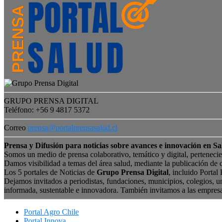
GRUPO PRENSA DIGITAL
Teléfono: +56 9 4817 5372
Correo
prensa@portalprensasalud.cl
Prensa y Difusión para noticias sobre avances e innovación en Sa
Somos un medio de prensa colaborativo, temático y digital, perteneci
Damos visibilidad a temas del área salud, mediante la publicación de 
Los 5 portales de Noticias de
Grupo Prensa Digital
, incluido Portal
Dejamos invitados a periodistas, fundaciones, municipios, colegios, u
informada, sustentable e innovadora. También invitamos a las empres
Portal Agro Chile
Portal Innova