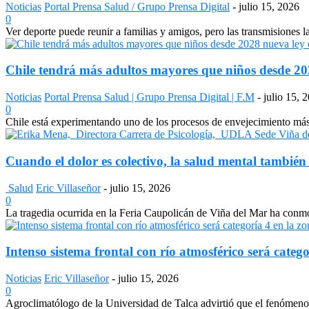
Noticias
Portal Prensa Salud / Grupo Prensa Digital
-
julio 15, 2026
0
Ver deporte puede reunir a familias y amigos, pero las transmisiones 
Chile tendrá más adultos mayores que niños desde 2028
Noticias
Portal Prensa Salud | Grupo Prensa Digital | F.M
-
julio 15, 
0
Chile está experimentando uno de los procesos de envejecimiento más a
Cuando el dolor es colectivo, la salud mental también
Salud
Eric Villaseñor
-
julio 15, 2026
0
La tragedia ocurrida en la Feria Caupolicán de Viña del Mar ha conmo
Intenso sistema frontal con río atmosférico será catego
Noticias
Eric Villaseñor
-
julio 15, 2026
0
Agroclimatólogo de la Universidad de Talca advirtió que el fenómeno e