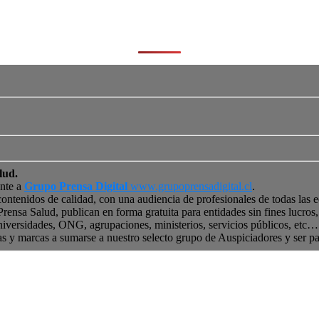
lud.
ente a
Grupo Prensa Digital
www.grupoprensadigital.cl
.
contenidos de calidad, con una audiencia de profesionales de todas las 
 Prensa Salud, publican en forma gratuita para entidades sin fines lucro
niversidades, ONG, agrupaciones, ministerios, servicios públicos, etc… 
as y marcas a sumarse a nuestro selecto grupo de Auspiciadores y ser p