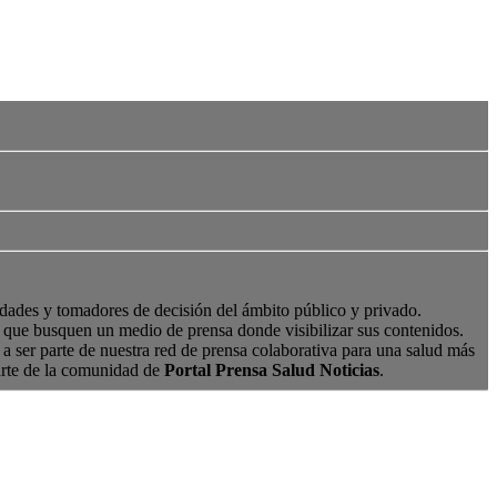
edades y tomadores de decisión del ámbito público y privado.
s, que busquen un medio de prensa donde visibilizar sus contenidos.
a ser parte de nuestra red de prensa colaborativa para una salud más
arte de la comunidad de
Portal Prensa Salud Noticias
.