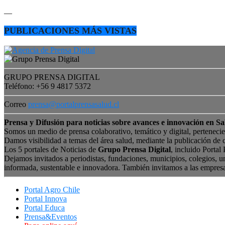
—
PUBLICACIONES MÁS VISTAS
GRUPO PRENSA DIGITAL
Teléfono: +56 9 4817 5372
Correo
prensa@portalprensasalud.cl
Prensa y Difusión para noticias sobre avances e innovación en Sa
Somos un medio de prensa colaborativo, temático y digital, perteneci
Damos visibilidad a temas del área salud, mediante la publicación de 
Los 5 portales de Noticias de
Grupo Prensa Digital
, incluido Portal
Dejamos invitados a periodistas, fundaciones, municipios, colegios, u
informada, sustentable e innovadora. También invitamos a las empres
Portal Agro Chile
Portal Innova
Portal Educa
Prensa&Eventos