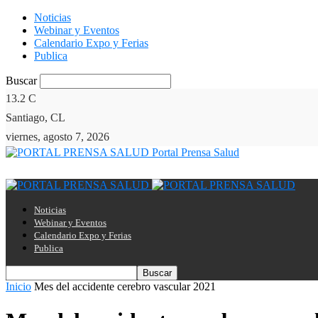
Noticias
Webinar y Eventos
Calendario Expo y Ferias
Publica
Buscar
13.2
C
Santiago, CL
viernes, agosto 7, 2026
Portal Prensa Salud
Noticias
Webinar y Eventos
Calendario Expo y Ferias
Publica
Inicio
Mes del accidente cerebro vascular 2021