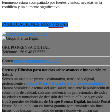
fenómeno estará acompañado por fuertes vientos, nevadas en la
cordillera y un aumento significativo...
—
PUBLICACIONES MÁS VISTAS
GRUPO PRENSA DIGITAL
Teléfono: +56 9 4817 5372
Correo
prensa@portalprensasalud.cl
Prensa y Difusión para noticias sobre avances e innovación en
Salud.
Somos un medio de prensa colaborativo, temático y digital,
perteneciente a
Grupo Prensa Digital
www.grupoprensadigital.cl
.
Damos visibilidad a temas del área salud, mediante la publicación de
contenidos de calidad, con una audiencia de profesionales de todas
las edades y tomadores de decisión del ámbito público y privado.
Los 5 portales de Noticias de
Grupo Prensa Digital
, incluido Portal
Prensa Salud, publican en forma gratuita para entidades sin fines
lucros, que busquen un medio de prensa donde visibilizar sus