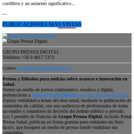
cordillera y un aumento significativo...
—
PUBLICACIONES MÁS VISTAS
GRUPO PRENSA DIGITAL
Teléfono: +56 9 4817 5372
Correo
prensa@portalprensasalud.cl
Prensa y Difusión para noticias sobre avances e innovación en
Salud.
Somos un medio de prensa colaborativo, temático y digital,
perteneciente a
Grupo Prensa Digital
www.grupoprensadigital.cl
.
Damos visibilidad a temas del área salud, mediante la publicación de
contenidos de calidad, con una audiencia de profesionales de todas
las edades y tomadores de decisión del ámbito público y privado.
Los 5 portales de Noticias de
Grupo Prensa Digital
, incluido Portal
Prensa Salud, publican en forma gratuita para entidades sin fines
lucros, que busquen un medio de prensa donde visibilizar sus
contenidos.