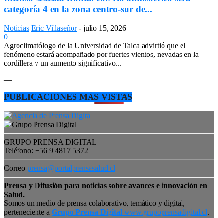
categoría 4 en la zona centro-sur de...
Noticias
Eric Villaseñor
-
julio 15, 2026
0
Agroclimatólogo de la Universidad de Talca advirtió que el
fenómeno estará acompañado por fuertes vientos, nevadas en la
cordillera y un aumento significativo...
—
PUBLICACIONES MÁS VISTAS
GRUPO PRENSA DIGITAL
Teléfono: +56 9 4817 5372
Correo
prensa@portalprensasalud.cl
Prensa y Difusión para noticias sobre avances e innovación en
Salud.
Somos un medio de prensa colaborativo, temático y digital,
perteneciente a
Grupo Prensa Digital
www.grupoprensadigital.cl
.