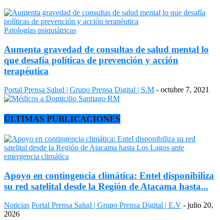
Patologías psiquiátricas
Aumenta gravedad de consultas de salud mental lo
que desafía políticas de prevención y acción
terapéutica
Portal Prensa Salud | Grupo Prensa Digital | S.M
-
octubre 7, 2021
ÚLTIMAS PUBLICACIONES
Apoyo en contingencia climática: Entel disponibiliza
su red satelital desde la Región de Atacama hasta...
Noticias
Portal Prensa Salud | Grupo Prensa Digital | E.V
-
julio 20,
2026