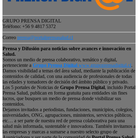
GRUPO PRENSA DIGITAL
Teléfono: +56 9 4817 5372
Correo
prensa@portalprensasalud.cl
Prensa y Difusión para noticias sobre avances e innovación en
Salud.
Somos un medio de prensa colaborativo, temático y digital,
perteneciente a
Grupo Prensa Digital
www.grupoprensadigital.cl
.
Damos visibilidad a temas del área salud, mediante la publicación de
contenidos de calidad, con una audiencia de profesionales de todas
las edades y tomadores de decisión del ámbito público y privado.
Los 5 portales de Noticias de
Grupo Prensa Digital
, incluido Portal
Prensa Salud, publican en forma gratuita para entidades sin fines
lucros, que busquen un medio de prensa donde visibilizar sus
contenidos.
Dejamos invitados a periodistas, fundaciones, municipios, colegios,
universidades, ONG, agrupaciones, ministerios, servicios públicos,
etc… a ser parte de nuestra red de prensa colaborativa para una
salud más informada, sustentable e innovadora. También invitamos a
las empresas y marcas a sumarse a nuestro selecto grupo de
Auspiciadores y ser parte de la comunidad de
Portal Prensa Salud