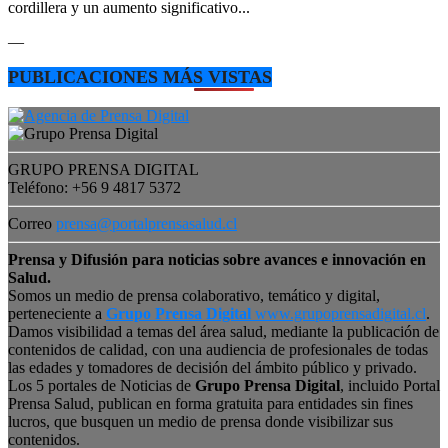
cordillera y un aumento significativo...
—
PUBLICACIONES MÁS VISTAS
GRUPO PRENSA DIGITAL
Teléfono: +56 9 4817 5372
Correo
prensa@portalprensasalud.cl
Prensa y Difusión para noticias sobre avances e innovación en
Salud.
Somos un medio de prensa colaborativo, temático y digital,
perteneciente a
Grupo Prensa Digital
www.grupoprensadigital.cl
.
Damos visibilidad a temas del área salud, mediante la publicación de
contenidos de calidad, con una audiencia de profesionales de todas
las edades y tomadores de decisión del ámbito público y privado.
Los 5 portales de Noticias de
Grupo Prensa Digital
, incluido Portal
Prensa Salud, publican en forma gratuita para entidades sin fines
lucros, que busquen un medio de prensa donde visibilizar sus
contenidos.