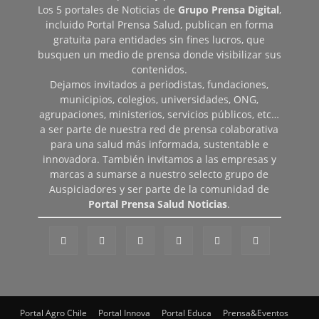
Los 5 portales de Noticias de
Grupo Prensa Digital
,
incluido Portal Prensa Salud, publican en forma
gratuita para entidades sin fines lucros, que
busquen un medio de prensa donde visibilizar sus
contenidos.
Dejamos invitados a periodistas, fundaciones,
municipios, colegios, universidades, ONG,
agrupaciones, ministerios, servicios públicos, etc…
a ser parte de nuestra red de prensa colaborativa
para una salud más informada, sustentable e
innovadora. También invitamos a las empresas y
marcas a sumarse a nuestro selecto grupo de
Auspiciadores y ser parte de la comunidad de
Portal Prensa Salud Noticias
.
Portal Agro Chile
Portal Innova
Portal Educa
Prensa&Eventos