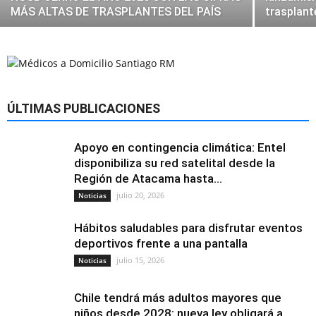
MÁS ALTAS DE TRASPLANTES DEL PAÍS
trasplant
ÚLTIMAS PUBLICACIONES
Apoyo en contingencia climática: Entel
disponibiliza su red satelital desde la
Región de Atacama hasta...
julio 20, 2026
Noticias
Hábitos saludables para disfrutar eventos
deportivos frente a una pantalla
julio 15, 2026
Noticias
Chile tendrá más adultos mayores que
niños desde 2028: nueva ley obligará a