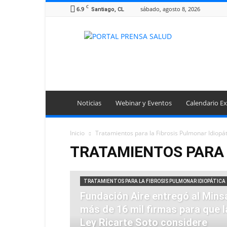
C
6.9
sábado, agosto 8, 2026
Santiago, CL
Portal
Prensa
Salud
Noticias
Webinar y Eventos
Calendario Ex
Inicio
Tratamientos para la Fibrosis Pulmonar Idiopá
TRATAMIENTOS PARA 
TRATAMIENTOS PARA LA FIBROSIS PULMONAR IDIOPÁTICA
Fundación Aire entregó al Mins
más de 16 mil firmas para que l
Ley Ricarte Soto considere