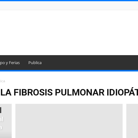
po y Ferias
Publica
tica
LA FIBROSIS PULMONAR IDIOPÁ
al
a