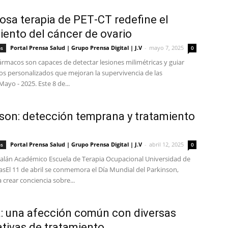
sa terapia de PET‑CT redefine el
iento del cáncer de ovario
Portal Prensa Salud | Grupo Prensa Digital | J.V
-
mayo 7, 2025
os
0
ármacos son capaces de detectar lesiones milimétricas y guiar
os personalizados que mejoran la supervivencia de las
Mayo - 2025. Este 8 de...
son: detección temprana y tratamiento
Portal Prensa Salud | Grupo Prensa Digital | J.V
-
abril 12, 2025
os
0
talán Académico Escuela de Terapia Ocupacional Universidad de
asEl 11 de abril se conmemora el Día Mundial del Parkinson,
 crear conciencia sobre...
a: una afección común con diversas
ativas de tratamiento