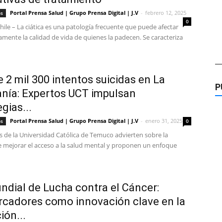
Portal Prensa Salud | Grupo Prensa Digital | J.V
-
febrero 12, 2025
os
0
hile – La ciática es una patología frecuente que puede afectar
vamente la calidad de vida de quienes la padecen. Se caracteriza
—
 2 mil 300 intentos suicidas en La
P
nía: Expertos UCT impulsan
gias...
Portal Prensa Salud | Grupo Prensa Digital | J.V
-
enero 31, 2025
os
0
 de la Universidad Católica de Temuco advierten sobre la
e mejorar el acceso a la salud mental y proponen un enfoque
ndial de Lucha contra el Cáncer:
cadores como innovación clave en la
ión...