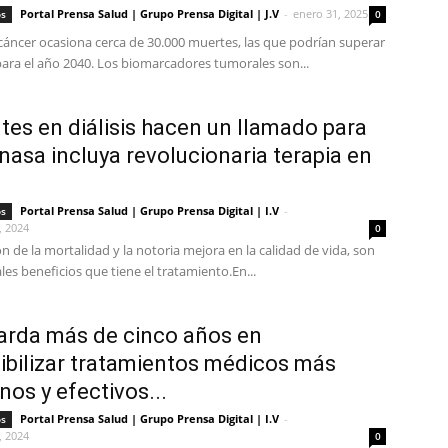
Portal Prensa Salud | Grupo Prensa Digital | J.V
-
enero 31, 2025
os
0
 cáncer ocasiona cerca de 30.000 muertes, las que podrían superar
para el año 2040. Los biomarcadores tumorales son...
tes en diálisis hacen un llamado para
nasa incluya revolucionaria terapia en
Portal Prensa Salud | Grupo Prensa Digital | I.V
-
os
, 2024
0
n de la mortalidad y la notoria mejora en la calidad de vida, son
ales beneficios que tiene el tratamiento.En...
tarda más de cinco años en
ibilizar tratamientos médicos más
os y efectivos...
Portal Prensa Salud | Grupo Prensa Digital | I.V
-
os
, 2024
0