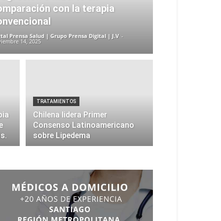
omparación con la terapia
onvencional
tal Prensa Salud | Grupo Prensa Digital | J.V
-
iembre 14, 2025
TRATAMIENTOS
pia
Chilena lidera Primer
e
Consenso Latinoamericano
s.
sobre Lipedema