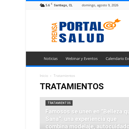
C
5.6
domingo, agosto 9, 2026
Santiago, CL
Portal
Prensa
Salud
Noticias
Webinar y Eventos
Calendario Ex
Inicio
Tratamientos
TRATAMIENTOS
TRATAMIENTOS
Famosos se unen en “Belleza q
Sana”: una experiencia que
combina modelaje, autocuidado