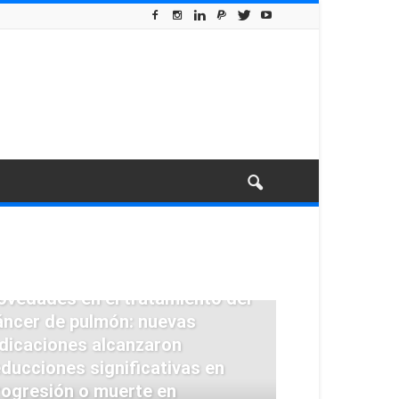
RATAMIENTOS
ovedades en el tratamiento del
áncer de pulmón: nuevas
ndicaciones alcanzaron
educciones significativas en
rogresión o muerte en