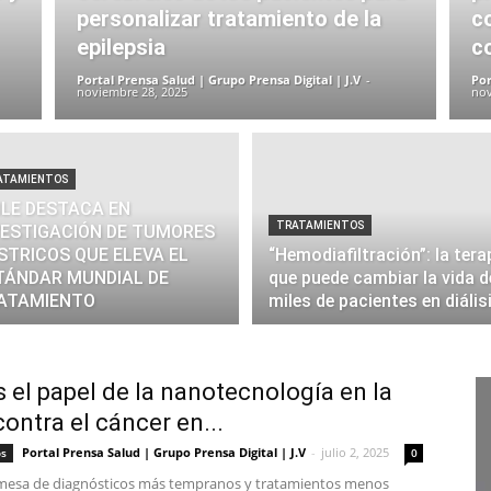
personalizar tratamiento de la
c
epilepsia
c
Portal Prensa Salud | Grupo Prensa Digital | J.V
-
Por
noviembre 28, 2025
nov
ATAMIENTOS
ILE DESTACA EN
TRATAMIENTOS
VESTIGACIÓN DE TUMORES
STRICOS QUE ELEVA EL
“Hemodiafiltración”: la tera
TÁNDAR MUNDIAL DE
que puede cambiar la vida d
ATAMIENTO
miles de pacientes en diálisi
s el papel de la nanotecnología en la
contra el cáncer en...
Portal Prensa Salud | Grupo Prensa Digital | J.V
-
julio 2, 2025
os
0
mesa de diagnósticos más tempranos y tratamientos menos