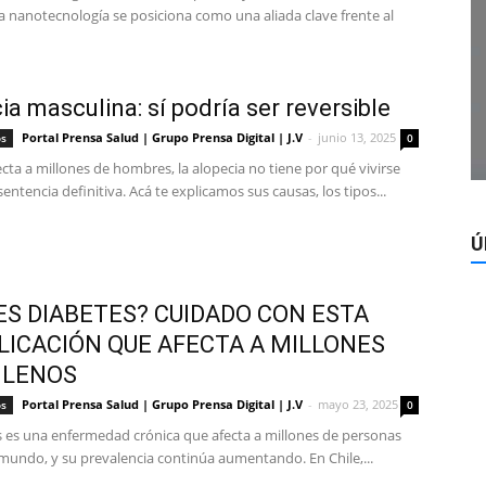
la nanotecnología se posiciona como una aliada clave frente al
ia masculina: sí podría ser reversible
Portal Prensa Salud | Grupo Prensa Digital | J.V
-
junio 13, 2025
os
0
ta a millones de hombres, la alopecia no tiene por qué vivirse
ntencia definitiva. Acá te explicamos sus causas, los tipos...
Ú
ES DIABETES? CUIDADO CON ESTA
ICACIÓN QUE AFECTA A MILLONES
ILENOS
Portal Prensa Salud | Grupo Prensa Digital | J.V
-
mayo 23, 2025
os
0
s es una enfermedad crónica que afecta a millones de personas
 mundo, y su prevalencia continúa aumentando. En Chile,...