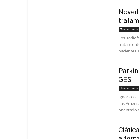
Novedo
tratam
Tratamient
Los radiof
tratamient
pacientes. 
Parkin
GES
Tratamient
Ignacio Ca
Las Améric
orientado a
Ciátic
altern