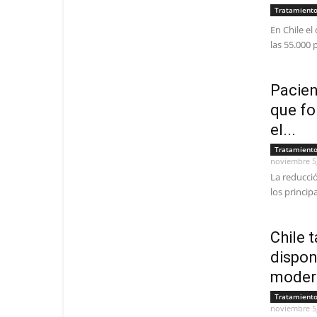
Tratamient
En Chile el
las 55.000 
Pacien
que fo
el...
Tratamient
noviembre 5
La reducció
los princip
Chile 
dispon
modern
Tratamient
noviembre 5