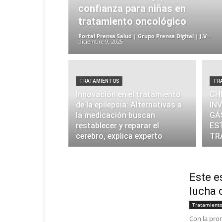
confianza para niñas en
tratamiento oncológico
Portal Prensa Salud | Grupo Prensa Digital | J.V
-
diciembre 9, 2025
TRATAMIENTOS
TR
Innovación en el tratamiento
CH
de la epilepsia: Alternativas a
IN
la medicación buscan
GÁ
restablecer y reparar el
ES
cerebro, explica experto
TR
Este e
lucha 
Tratamient
Con la pro