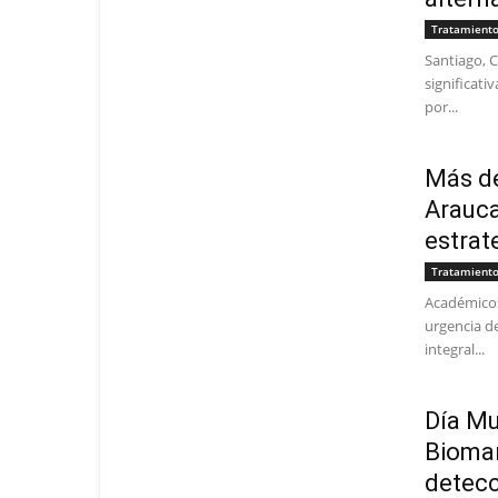
Tratamient
Santiago, C
significati
por...
Más de
Arauca
estrate
Tratamient
Académicos
urgencia d
integral...
Día Mu
Biomar
detecc