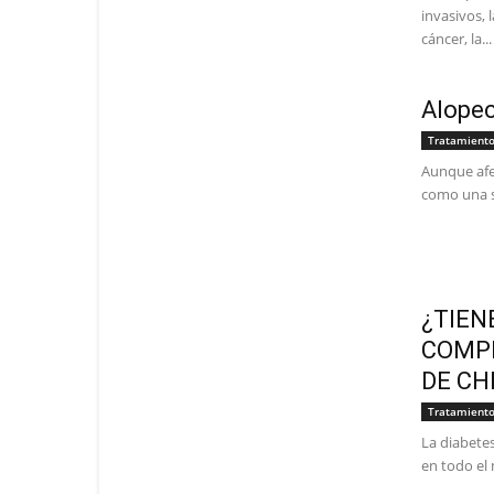
invasivos, 
cáncer, la...
Alopec
Tratamient
Aunque afec
como una se
¿TIEN
COMPL
DE CH
Tratamient
La diabete
en todo el