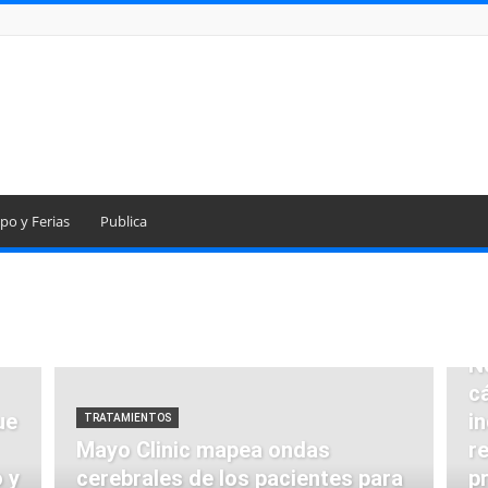
po y Ferias
Publica
T
N
c
ue
i
TRATAMIENTOS
Mayo Clinic mapea ondas
r
 y
cerebrales de los pacientes para
p