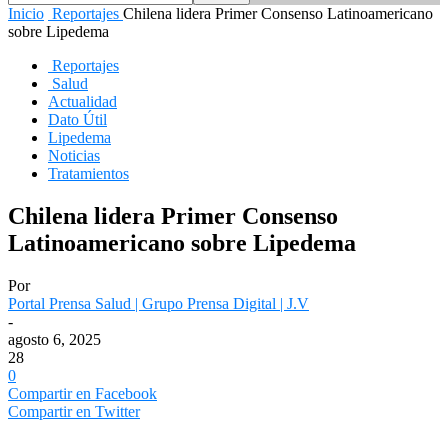
Inicio
Reportajes
Chilena lidera Primer Consenso Latinoamericano
sobre Lipedema
Reportajes
Salud
Actualidad
Dato Útil
Lipedema
Noticias
Tratamientos
Chilena lidera Primer Consenso
Latinoamericano sobre Lipedema
Por
Portal Prensa Salud | Grupo Prensa Digital | J.V
-
agosto 6, 2025
28
0
Compartir en Facebook
Compartir en Twitter