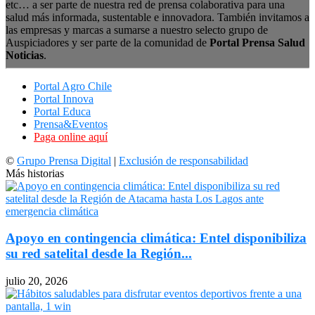
etc… a ser parte de nuestra red de prensa colaborativa para una
salud más informada, sustentable e innovadora. También invitamos a
las empresas y marcas a sumarse a nuestro selecto grupo de
Auspiciadores y ser parte de la comunidad de
Portal Prensa Salud
Noticias
.
Portal Agro Chile
Portal Innova
Portal Educa
Prensa&Eventos
Paga online aquí
©
Grupo Prensa Digital
|
Exclusión de responsabilidad
Más historias
Apoyo en contingencia climática: Entel disponibiliza
su red satelital desde la Región...
julio 20, 2026