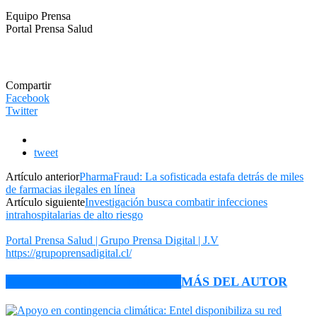
Equipo Prensa
Portal Prensa Salud
Compartir
Facebook
Twitter
tweet
Artículo anterior
PharmaFraud: La sofisticada estafa detrás de miles
de farmacias ilegales en línea
Artículo siguiente
Investigación busca combatir infecciones
intrahospitalarias de alto riesgo
Portal Prensa Salud | Grupo Prensa Digital | J.V
https://grupoprensadigital.cl/
ARTÍCULO RELACIONADOS
MÁS DEL AUTOR