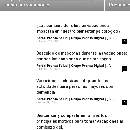
iniciar las vacaciones
Presupue
¿Los cambios de rutina en vacaciones
impactan en nuestro bienestar psicológico?
Portal Prensa Salud | Grupo Prensa Digital | J.V
-
febrero 20, 2025
0
Descuido de mascotas durante las vacaciones:
conoce las sanciones que se arriesgan
Portal Prensa Salud | Grupo Prensa Digital | J.V
-
febrero 15, 2025
0
Vacaciones inclusivas: adaptando las
actividades para personas mayores con
demencia
Portal Prensa Salud | Grupo Prensa Digital | J.V
-
enero 31, 2025
0
Descansar y compartir en familia: los
principales motivos para tomar vacaciones al
comienzo del...