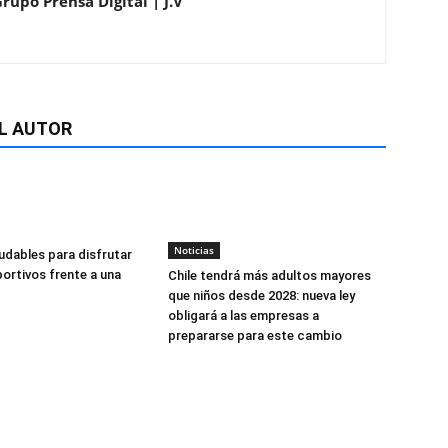
rupo Prensa Digital | J.V
L AUTOR
Noticias
udables para disfrutar
ortivos frente a una
Chile tendrá más adultos mayores
que niños desde 2028: nueva ley
obligará a las empresas a
prepararse para este cambio