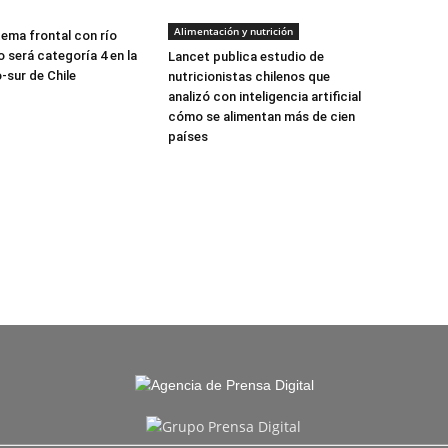
Alimentación y nutrición
tema frontal con río
 será categoría 4 en la
Lancet publica estudio de
-sur de Chile
nutricionistas chilenos que
analizó con inteligencia artificial
cómo se alimentan más de cien
países