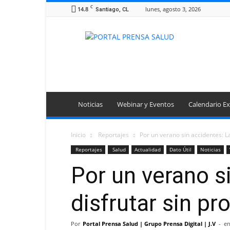
C
14.8
lunes, agosto 3, 2026
Santiago, CL
Portal
Prensa
Salud
Noticias
Webinar y Eventos
Calendario Ex
Inicio
Reportajes
Por un verano sin accidentes: La
Reportajes
Salud
Actualidad
Dato Útil
Noticias
Por un verano s
disfrutar sin p
Por
Portal Prensa Salud | Grupo Prensa Digital | J.V
-
en