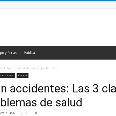
po y Ferias
Publica
s 3 claves para disfrutar sin problemas...
Vacaciones
Verano
in accidentes: Las 3 cl
roblemas de salud
ero 7, 2026
31
0