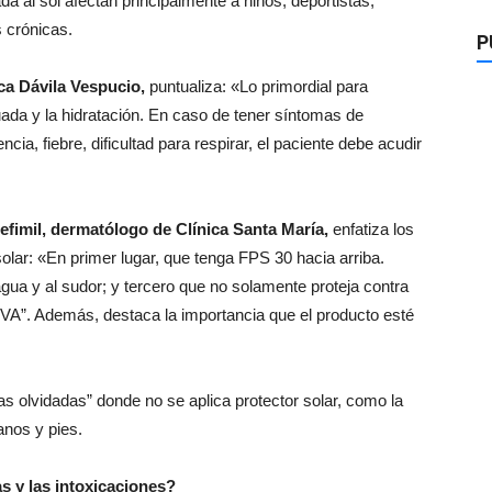
a al sol afectan principalmente a niños, deportistas,
 crónicas.
P
ca Dávila Vespucio,
puntualiza: «Lo primordial para
cuada y la hidratación. En caso de tener síntomas de
 fiebre, dificultad para respirar, el paciente debe acudir
efimil, dermatólogo de Clínica Santa María,
enfatiza los
solar: «En primer lugar, que tenga FPS 30 hacia arriba.
gua y al sudor; y tercero que no solamente proteja contra
VA”. Además, destaca la importancia que el producto esté
.
s olvidadas” donde no se aplica protector solar, como la
manos y pies.
as y las intoxicaciones?