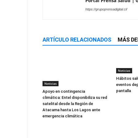
Portal Prensa Salud | G
https://grupoprensadigital.cl/
ARTÍCULO RELACIONADOS
MÁS DE
Noticias
Hábitos sal
Noticias
eventos dep
pantalla
Apoyo en contingencia
climática: Entel disponibiliza su red
satelital desde la Región de
Atacama hasta Los Lagos ante
emergencia climática