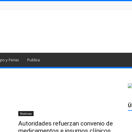
po y Ferias
Publica
Ú
Noticias
Autoridades refuerzan convenio de
medicamentos e insumos clínicos