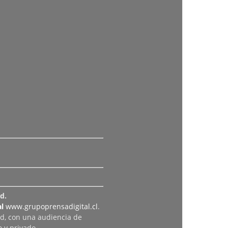
d.
l
www.grupoprensadigital.cl
.
ad, con una audiencia de
 y privado.