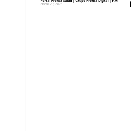
Portal Prensa Salud | Grupo Prensa Digital | F.M
-
enero 29, 2026