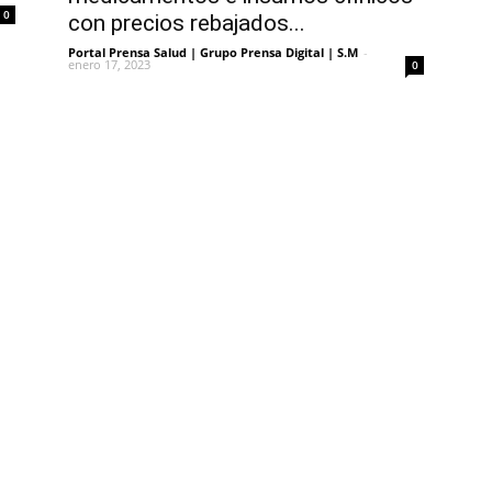
0
con precios rebajados...
Portal Prensa Salud | Grupo Prensa Digital | S.M
-
enero 17, 2023
0