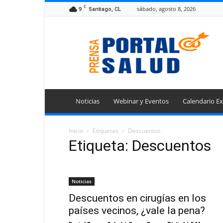
C
9
sábado, agosto 8, 2026
Santiago, CL
Portal
Prensa
Salud
Noticias
Webinar y Eventos
Calendario Ex
Inicio
Etiquetas
Descuentos
Etiqueta: Descuentos
Noticias
Descuentos en cirugías en los
países vecinos, ¿vale la pena?