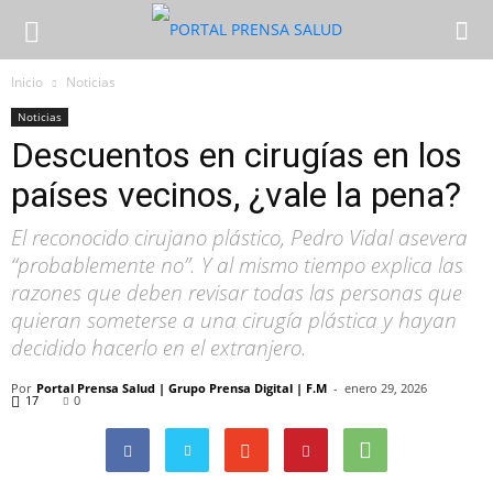
Inicio
Noticias
Noticias
Descuentos en cirugías en los
países vecinos, ¿vale la pena?
El reconocido cirujano plástico, Pedro Vidal asevera
“probablemente no”. Y al mismo tiempo explica las
razones que deben revisar todas las personas que
quieran someterse a una cirugía plástica y hayan
decidido hacerlo en el extranjero.
Por
Portal Prensa Salud | Grupo Prensa Digital | F.M
-
enero 29, 2026
17
0