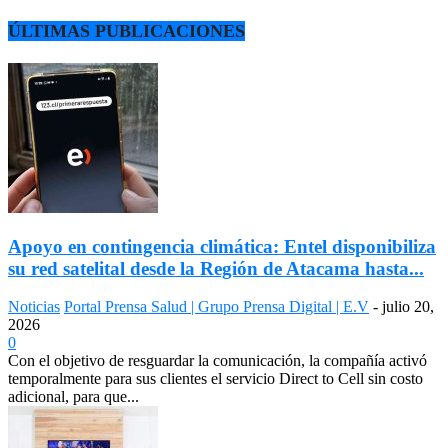
ÚLTIMAS PUBLICACIONES
Apoyo en contingencia climática: Entel disponibiliza
su red satelital desde la Región de Atacama hasta...
Noticias
Portal Prensa Salud | Grupo Prensa Digital | E.V
-
julio 20,
2026
0
Con el objetivo de resguardar la comunicación, la compañía activó
temporalmente para sus clientes el servicio Direct to Cell sin costo
adicional, para que...