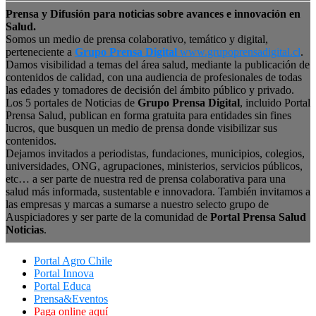
Prensa y Difusión para noticias sobre avances e innovación en
Salud.
Somos un medio de prensa colaborativo, temático y digital,
perteneciente a
Grupo Prensa Digital
www.grupoprensadigital.cl
.
Damos visibilidad a temas del área salud, mediante la publicación de
contenidos de calidad, con una audiencia de profesionales de todas
las edades y tomadores de decisión del ámbito público y privado.
Los 5 portales de Noticias de
Grupo Prensa Digital
, incluido Portal
Prensa Salud, publican en forma gratuita para entidades sin fines
lucros, que busquen un medio de prensa donde visibilizar sus
contenidos.
Dejamos invitados a periodistas, fundaciones, municipios, colegios,
universidades, ONG, agrupaciones, ministerios, servicios públicos,
etc… a ser parte de nuestra red de prensa colaborativa para una
salud más informada, sustentable e innovadora. También invitamos a
las empresas y marcas a sumarse a nuestro selecto grupo de
Auspiciadores y ser parte de la comunidad de
Portal Prensa Salud
Noticias
.
Portal Agro Chile
Portal Innova
Portal Educa
Prensa&Eventos
Paga online aquí