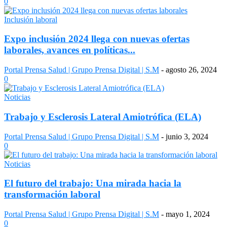
0
Inclusión laboral
Expo inclusión 2024 llega con nuevas ofertas
laborales, avances en políticas...
Portal Prensa Salud | Grupo Prensa Digital | S.M
-
agosto 26, 2024
0
Noticias
Trabajo y Esclerosis Lateral Amiotrófica (ELA)
Portal Prensa Salud | Grupo Prensa Digital | S.M
-
junio 3, 2024
0
Noticias
El futuro del trabajo: Una mirada hacia la
transformación laboral
Portal Prensa Salud | Grupo Prensa Digital | S.M
-
mayo 1, 2024
0