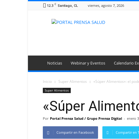
C
12.3
viernes, agosto 7, 2026
Santiago, CL
Portal
Prensa
Salud
Noticias
Webinar y Eventos
Calendario Ex
Inicio
Super Alimentos
«Súper Alimentos»: el pod
Super Alimentos
«Súper Alimento
Por
Portal Prensa Salud / Grupo Prensa Digital
-
enero 3
Compartir en Facebook
Compartir en T