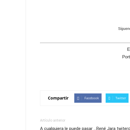
Sígueno
E
Por
Compartir
Facebook
Twitter
Artículo anterior
A cualquiera le puede pasar …René Jara twitero