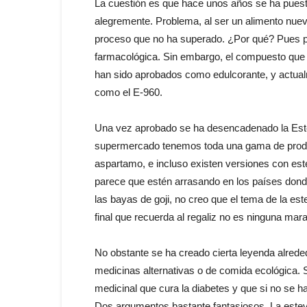
La cuestión es que hace unos años se ha puest
alegremente. Problema, al ser un alimento nuev
proceso que no ha superado. ¿Por qué? Pues p
farmacológica. Sin embargo, el compuesto que le
han sido aprobados como edulcorante, y actualme
como el E-960.
Una vez aprobado se ha desencadenado la Este
supermercado tenemos toda una gama de produc
aspartamo, e incluso existen versiones con este
parece que estén arrasando en los países don
las bayas de goji, no creo que el tema de la es
final que recuerda al regaliz no es ninguna mara
No obstante se ha creado cierta leyenda alrede
medicinas alternativas o de comida ecológica. S
medicinal que cura la diabetes y que si no se h
Dos argumentos bastante fantasiosos. La estevi