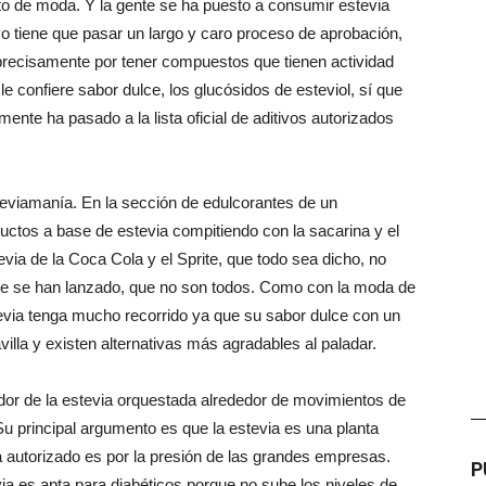
o de moda. Y la gente se ha puesto a consumir estevia
o tiene que pasar un largo y caro proceso de aprobación,
recisamente por tener compuestos que tienen actividad
 confiere sabor dulce, los glucósidos de esteviol, sí que
nte ha pasado a la lista oficial de aditivos autorizados
viamanía. En la sección de edulcorantes de un
tos a base de estevia compitiendo con la sacarina y el
via de la Coca Cola y el Sprite, que todo sea dicho, no
de se han lanzado, que no son todos. Como con la moda de
tevia tenga mucho recorrido ya que su sabor dulce con un
villa y existen alternativas más agradables al paladar.
dor de la estevia orquestada alrededor de movimientos de
—
u principal argumento es que la estevia es una planta
a autorizado es por la presión de las grandes empresas.
P
a es apta para diabéticos porque no sube los niveles de