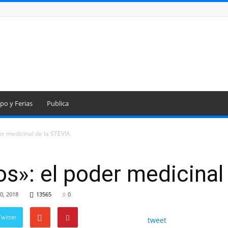
po y Ferias
Publica
er medicinal de la STEVIA
s»: el poder medicinal
0, 2018
13565
0
witter
tweet