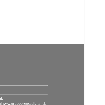
d.
l
www.grupoprensadigital.cl
.