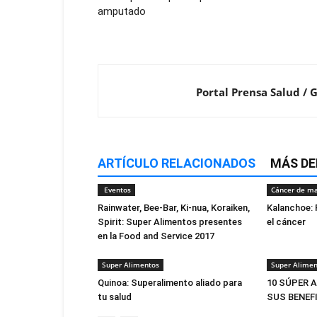
amputado
Portal Prensa Salud / 
ARTÍCULO RELACIONADOS
MÁS DE
Eventos
Cáncer de 
Rainwater, Bee-Bar, Ki-nua, Koraiken,
Kalanchoe: 
Spirit: Super Alimentos presentes
el cáncer
en la Food and Service 2017
Super Alimentos
Super Alimen
Quinoa: Superalimento aliado para
10 SÚPER 
tu salud
SUS BENEF