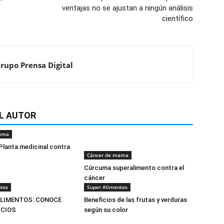
ventajas no se ajustan a ningún análisis
científico
Grupo Prensa Digital
L AUTOR
mama
Planta medicinal contra
Cáncer de mama
Cúrcuma superalimento contra el
cáncer
tos
Super Alimentos
ALIMENTOS: CONOCE
Beneficios de las frutas y verduras
ICIOS
según su color