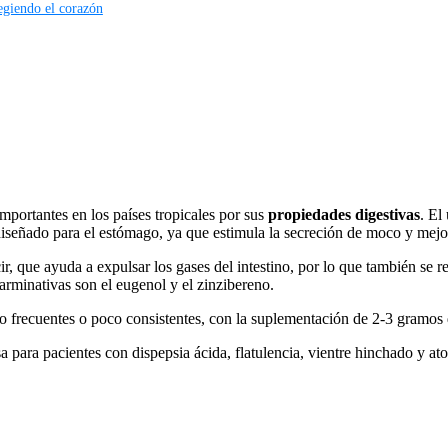
tegiendo el corazón
portantes en los países tropicales por sus
propiedades digestivas
. El
iseñado para el estómago, ya que estimula la secreción de moco y mejor
r, que ayuda a expulsar los gases del intestino, por lo que también se r
rminativas son el eugenol y el zinzibereno.
o frecuentes o poco consistentes, con la suplementación de 2-3 gramos 
ra pacientes con dispepsia ácida, flatulencia, vientre hinchado y atoní