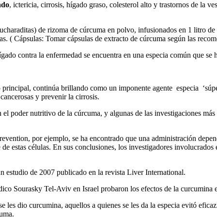
ado
, ictericia, cirrosis, hígado graso, colesterol alto y trastornos de la v
cucharaditas) de rizoma de cúrcuma en polvo, infusionados en 1 litro de
oras. ( Cápsulas: Tomar cápsulas de extracto de cúrcuma según las reco
hígado contra la enfermedad se encuentra en una especia común que se ha
 principal, continúa brillando como un imponente agente especia ‘súpe
cancerosas y prevenir la cirrosis.
 el poder nutritivo de la cúrcuma, y algunas de las investigaciones más 
revention, por ejemplo, se ha encontrado que una administración depend
te de estas células. En sus conclusiones, los investigadores involucrad
n estudio de 2007 publicado en la revista Liver International.
ico Sourasky Tel-Aviv en Israel probaron los efectos de la curcumina 
es dio curcumina, aquellos a quienes se les da la especia evitó eficazme
cuma.