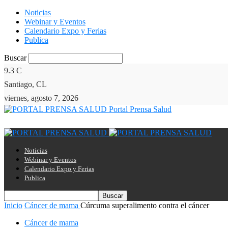
Noticias
Webinar y Eventos
Calendario Expo y Ferias
Publica
Buscar
9.3
C
Santiago, CL
viernes, agosto 7, 2026
Portal Prensa Salud
Noticias
Webinar y Eventos
Calendario Expo y Ferias
Publica
Inicio
Cáncer de mama
Cúrcuma superalimento contra el cáncer
Cáncer de mama