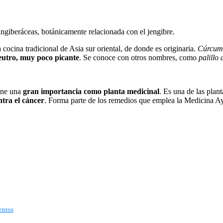
Zingiberáceas, botánicamente relacionada con el jengibre.
cocina tradicional de Asia sur oriental, de donde es originaria.
Cúrcu
eutro, muy poco picante
. Se conoce con otros nombres, como
palillo
iene una
gran importancia como planta medicinal
. Es una de las plan
ntra el cáncer
. Forma parte de los remedios que emplea la Medicina Ay
entos