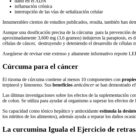
daño en el ADN
inflamación crónica
interrupción de las vías de señalización celular
Innumerables cientos de estudios publicados, resulta, también han de
Aunque una dosificación precisa de la cúrcuma para la prevención del
aproximadamente 3,600 mg (3,6 gramos) indujeron la paraptosis, es deci
células de cáncer, destruyendo y deteniendo el desarrollo de células 
Asegúrese de revisar este extenso y altamente informativo reporte LEF
Cúrcuma para el cáncer
El rizoma de cúrcuma contiene al menos 10 componentes con
propie
terpineol y limoneno. Sus
beneficios
anticáncer
se han demostrado ef
Las últimas investigaciones sobre los efectos de la suplementación co
de colon. Se utiliza para ayudar al organismo a superar los efectos de
Su capacidad como tónico hepático y antioxidante
estimula la desin
los nitrtitos de los alimentos), además ayuda a reparar los daños ocas
La curcumina Iguala el Ejercicio de retras