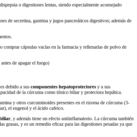
n dispepsia o digestiones lentas, siendo especialmente aconsejado
ones de secretina, gastrina y jugos pancreáticos digestivos; además de
mentos.
 comprar cápsulas vacías en la farmacia y rellenarlas de polvo de
s antes de apagar el fuego)
 es debido a sus
componentes hepatoprotectores
y a sus
apacidad de la cúrcuma como tónico biliar y protectora hepática.
rcumina y otros curcuminoides presentes en el rizoma de cúrcuma (3-
r), el eugenol y el ácido cafeico.
biliar
, y además tiene un efecto antiinflamatorio. La cúrcuma también
 las grasas, y es un remedio eficaz para las digestiones pesadas ya que