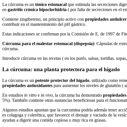
La cúrcuma es un
tónico estomacal
que estimula las secreciones dige
en
gastritis
crónica hipoclorhidria
( por falta de secreciones en el e
Contiene zingibereno, un principio activo con
propiedades antiulcer
contribuir en el mantenimiento del pH gástrico.
Estas indicaciones se confirman por la Comisión de E. de 1997 de Fit
Cúrcuma para el malestar estomacal (dispepsia)
: Cápsulas de extr
cúrcuma.
Introducir cúrcuma en las recetas ( en los purés, salsas, tortillas, so
La cúrcuma: una planta protectora para el hígado
La cúrcuma es un
potente protector del hígado
, utilizado como rem
propiedades antioxidantes
para aumentar los niveles de glutatión ( a
En estudios
in vitro
e
in vivo
, la cúrcuma ha demostrado
propiedades
5%). También contiene otras sustancias beneficiosas para el funcionami
Algunos estudios apuntan que la curcumina podría además tener acció
es colagoga y colerética, que favorece el drenaje y vaciado de la vesíc
ayudan a digerir una comida copiosa o muy rica en grasas.