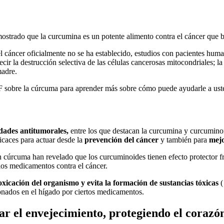
mostrado que la curcumina es un potente alimento contra el cáncer que 
 cáncer oficialmente no se ha establecido, estudios con pacientes hum
r la destrucción selectiva de las células cancerosas mitocondriales; la i
madre.
 sobre la cúrcuma para aprender más sobre cómo puede ayudarle a usted 
dades antitumorales,
entre los que destacan la curcumina y curcuminoi
icaces para actuar desde la
prevención del cáncer
y también para
mejo
n cúrcuma han revelado que los curcuminoides tienen efecto protector f
 los medicamentos contra el cáncer.
toxicación del organismo y evita la formación de sustancias tóxicas
(
ionados en el hígado por ciertos medicamentos.
ar el envejecimiento, protegiendo el corazó