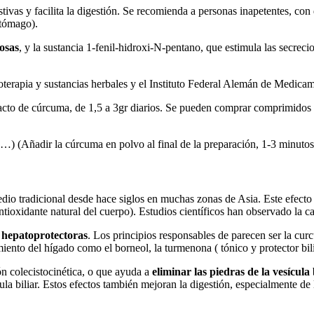
stivas y facilita la digestión. Se recomienda a personas inapetentes, co
stómago).
osas
, y la sustancia 1-fenil-hidroxi-N-pentano, que estimula las secreci
oterapia y sustancias herbales y el Instituto Federal Alemán de Medica
acto de cúrcuma, de 1,5 a 3gr diarios. Se pueden comprar comprimidos o
pas,…) (Añadir la cúrcuma en polvo al final de la preparación, 1-3 minuto
edio tradicional desde hace siglos en muchas zonas de Asia. Este efecto
ntioxidante natural del cuerpo). Estudios científicos han observado la c
 hepatoprotectoras
. Los principios responsables de parecen ser la cu
ento del hígado como el borneol, la turmenona ( tónico y protector bilia
n colecistocinética, o que ayuda a
eliminar las piedras de la vesícula 
ula biliar. Estos efectos también mejoran la digestión, especialmente de