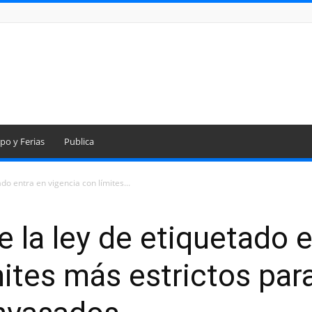
po y Ferias
Publica
do entra en vigencia con límites...
e la ley de etiquetado 
mites más estrictos par