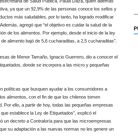
 Subsecretaria de Salud Pública, Paula Daza, quien además
ativa, ya que un 92,9% de las personas conoce los sellos y
—
uctos más saludables, por lo tanto, ha logrado modificar
Además, agregó que “el objetivo es cuidar la salud de la
P
n de los alimentos. Por ejemplo, desde el inicio de la ley
de alimento bajó de 5,6 cucharaditas, a 2,5 cucharaditas”.
esas de Menor Tamaño, Ignacio Guerrero, dio a conocer el
Etiquetados, donde se incorpora a las micro y pequeñas
 políticas que busquen ayudar a los consumidores a
los alimentos, con el fin de que los chilenos tomen
d.
Por ello, a partir de hoy, todas las pequeñas empresas
s que establece la Ley de Etiquetados”, explicó el
ió un decreto a Contraloría para que las microempresas
que su adaptación a las nuevas normas no les genere un