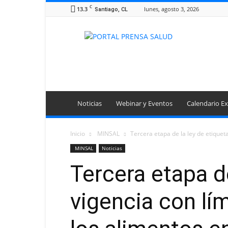
C
13.3
lunes, agosto 3, 2026
Santiago, CL
Portal
Prensa
Salud
Noticias
Webinar y Eventos
Calendario Ex
Inicio
MINSAL
Tercera etapa de la ley de etiqueta
MINSAL
Noticias
Tercera etapa d
vigencia con lí