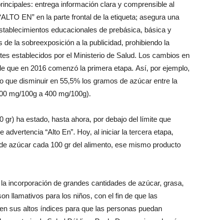
 principales: entrega información clara y comprensible al
ALTO EN” en la parte frontal de la etiqueta; asegura una
s establecimientos educacionales de prebásica, básica y
de la sobreexposición a la publicidad, prohibiendo la
ites establecidos por el Ministerio de Salud. Los cambios en
de que en 2016 comenzó la primera etapa. Así, por ejemplo,
ido que disminuir en 55,5% los gramos de azúcar entre la
 800 mg/100g a 400 mg/100g).
gr) ha estado, hasta ahora, por debajo del límite que
 de advertencia “Alto En”. Hoy, al iniciar la tercera etapa,
 de azúcar cada 100 gr del alimento, ese mismo producto
la incorporación de grandes cantidades de azúcar, grasa,
n llamativos para los niños, con el fin de que las
en sus altos índices para que las personas puedan