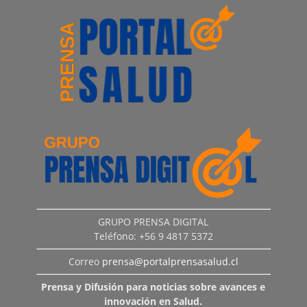
GRUPO PRENSA DIGITAL
Teléfono: +56 9 4817 5372
Correo
prensa@portalprensasalud.cl
Prensa y Difusión para noticias sobre avances e
innovación en Salud.