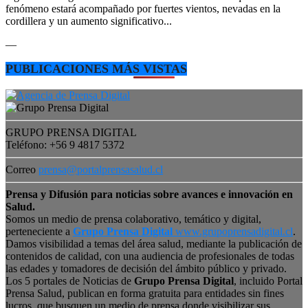
fenómeno estará acompañado por fuertes vientos, nevadas en la
cordillera y un aumento significativo...
—
PUBLICACIONES MÁS VISTAS
GRUPO PRENSA DIGITAL
Teléfono: +56 9 4817 5372
Correo
prensa@portalprensasalud.cl
Prensa y Difusión para noticias sobre avances e innovación en
Salud.
Somos un medio de prensa colaborativo, temático y digital,
perteneciente a
Grupo Prensa Digital
www.grupoprensadigital.cl
.
Damos visibilidad a temas del área salud, mediante la publicación de
contenidos de calidad, con una audiencia de profesionales de todas
las edades y tomadores de decisión del ámbito público y privado.
Los 5 portales de Noticias de
Grupo Prensa Digital
, incluido Portal
Prensa Salud, publican en forma gratuita para entidades sin fines
lucros, que busquen un medio de prensa donde visibilizar sus