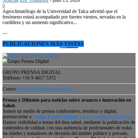
Noticias
Eric Villaseñor
-
julio 15, 2026
0
Agroclimatólogo de la Universidad de Talca advirtió que el
fenómeno estará acompañado por fuertes vientos, nevadas en la
cordillera y un aumento significativo...
—
PUBLICACIONES MÁS VISTAS
GRUPO PRENSA DIGITAL
Teléfono: +56 9 4817 5372
Correo
prensa@portalprensasalud.cl
Prensa y Difusión para noticias sobre avances e innovación en
Salud.
Somos un medio de prensa colaborativo, temático y digital,
perteneciente a
Grupo Prensa Digital
www.grupoprensadigital.cl
.
Damos visibilidad a temas del área salud, mediante la publicación de
contenidos de calidad, con una audiencia de profesionales de todas
las edades y tomadores de decisión del ámbito público y privado.