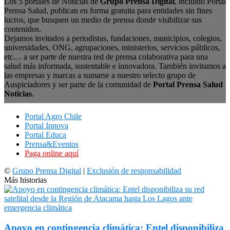
Los 5 portales de Noticias de
Grupo Prensa Digital
, incluido Portal
Prensa Salud, publican en forma gratuita para entidades sin fines
lucros, que busquen un medio de prensa donde visibilizar sus
contenidos.
Dejamos invitados a periodistas, fundaciones, municipios, colegios,
universidades, ONG, agrupaciones, ministerios, servicios públicos,
etc… a ser parte de nuestra red de prensa colaborativa para una
salud más informada, sustentable e innovadora. También invitamos a
las empresas y marcas a sumarse a nuestro selecto grupo de
Auspiciadores y ser parte de la comunidad de
Portal Prensa Salud
Noticias
.
Portal Agro Chile
Portal Innova
Portal Educa
Prensa&Eventos
Paga online aquí
©
Grupo Prensa Digital
|
Exclusión de responsabilidad
Más historias
Apoyo en contingencia climática: Entel disponibiliza