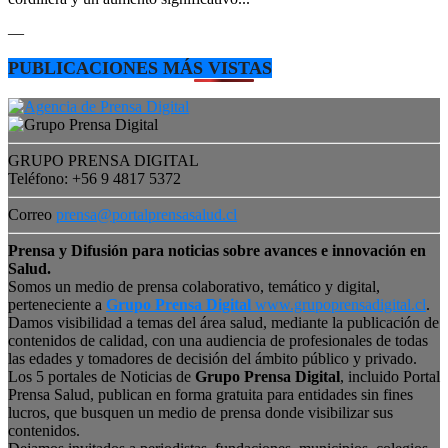
—
PUBLICACIONES MÁS VISTAS
GRUPO PRENSA DIGITAL
Teléfono: +56 9 4817 5372
Correo
prensa@portalprensasalud.cl
Prensa y Difusión para noticias sobre avances e innovación en
Salud.
Somos un medio de prensa colaborativo, temático y digital,
perteneciente a
Grupo Prensa Digital
www.grupoprensadigital.cl
.
Damos visibilidad a temas del área salud, mediante la publicación de
contenidos de calidad, con una audiencia de profesionales de todas
las edades y tomadores de decisión del ámbito público y privado.
Los 5 portales de Noticias de
Grupo Prensa Digital
, incluido Portal
Prensa Salud, publican en forma gratuita para entidades sin fines
lucros, que busquen un medio de prensa donde visibilizar sus
contenidos.