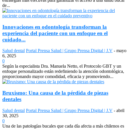
estrategias más efectivas para garantizar el acceso a una salud bucal
de...
Innovaciones en odontología transforman la
experiencia del paciente con un enfoque en el
cuidado...
Salud dental
Portal Prensa Salud | Grupo Prensa Digital | J.V
-
mayo
6, 2025
0
Según la especialista Dra. Manuela Netto, el Protocolo GBT y un
enfoque personalizado están redefiniendo la atención odontológica,
proporcionando mayor comodidad, eficacia y promoviendo...
Bruxismo: Una causa de la pérdida de piezas
dentales
Salud dental
Portal Prensa Salud | Grupo Prensa Digital | J.V
-
abril
30, 2025
0
Una de las patologías bucales que cada día afecta a más chilenos es