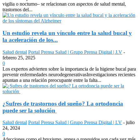
vigilia o nocturno– se relacionan con aspectos de salud mental,
trastornos del...
Un estudio revela un vínculo entre la salud bucal y
la aceleración de los...
Salud dental
Portal Prensa Salud | Grupo Prensa Digital | J.V
-
febrero 25, 2025
0
Los expertos advierten sobre la importancia de la higiene bucal para
prevenir enfermedades neurodegenerativasInvestigaciones recientes
apuntan a una relación preocupante entre la falta...
¿Sufres de trastornos del sueño? La ortodoncia
puede ser la solución
Salud dental
Portal Prensa Salud | Grupo Prensa Digital | I.V
-
julio
24, 2024
0
Afecciones como el bruxismo, apnea o ronquidos son cada vez más