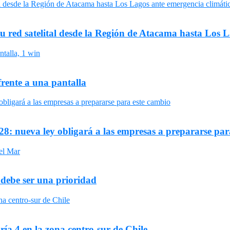
su red satelital desde la Región de Atacama hasta Los 
frente a una pantalla
8: nueva ley obligará a las empresas a prepararse par
 debe ser una prioridad
ría 4 en la zona centro-sur de Chile