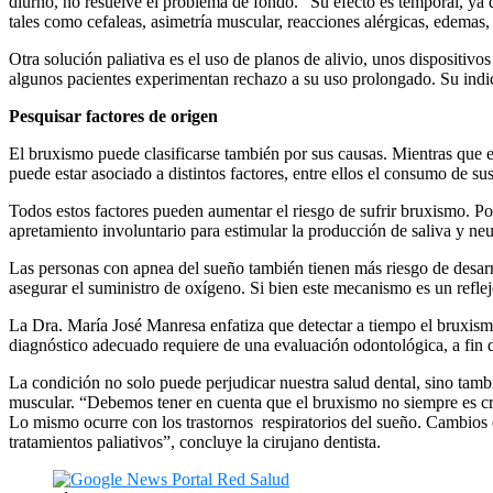
diurno, no resuelve el problema de fondo. “Su efecto es temporal, ya 
tales como cefaleas, asimetría muscular, reacciones alérgicas, edemas
Otra solución paliativa es el uso de planos de alivio, unos dispositivo
algunos pacientes experimentan rechazo a su uso prolongado. Su indica
Pesquisar factores de origen
El bruxismo puede clasificarse también por sus causas. Mientras que e
puede estar asociado a distintos factores, entre ellos el consumo de su
Todos estos factores pueden aumentar el riesgo de sufrir bruxismo. P
apretamiento involuntario para estimular la producción de saliva y neut
Las personas con apnea del sueño también tienen más riesgo de desarrol
asegurar el suministro de oxígeno. Si bien este mecanismo es un refle
La Dra. María José Manresa enfatiza que detectar a tiempo el bruxism
diagnóstico adecuado requiere de una evaluación odontológica, a fin de 
La condición no solo puede perjudicar nuestra salud dental, sino tamb
muscular. “Debemos tener en cuenta que el bruxismo no siempre es cróni
Lo mismo ocurre con los trastornos respiratorios del sueño. Cambios en
tratamientos paliativos”, concluye la cirujano dentista.