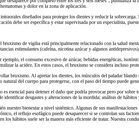
que desaparece por completo entre los tres y seis meses”, puntualiza l
, hematomas y dolor en la zona de aplicación.
s intraorales diseñados para proteger los dientes y reducir la sobrecarga
ción debe ser específica y estar supervisada por un especialista, puest
l bruxismo de vigilia está principalmente relacionado con la salud men
stancias estimulantes (cafeína, nicotina azúcar y algunos antidepresivos)
or ejemplo, el consumo excesivo de azúcar, bebidas energéticas, isotón
ralizar la acidez. En estos casos, el bruxismo se considera incluso prote
lar bruxismo. Al apretar los dientes, los músculos del paladar blando s
jo natural del cuerpo para protegerse, con el paso del tiempo puede gen
o es esencial para detener el daño que podría provocar pero por sobre 
identificar desgastes y alteraciones de la mordida; análisis de hábitos 
ién nuestro bienestar a nivel sistémico. Algunas de sus manifestaciones
co, el reflujo esofágico puede desaparecer si se controlan sus factores
 los hábitos suele ser la manera más eficiente de tratar. Nuestra conduc