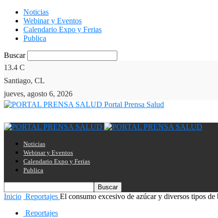
Noticias
Webinar y Eventos
Calendario Expo y Ferias
Publica
Buscar
13.4
C
Santiago, CL
jueves, agosto 6, 2026
Portal Prensa Salud
Noticias
Webinar y Eventos
Calendario Expo y Ferias
Publica
Inicio
Reportajes
El consumo excesivo de azúcar y diversos tipos de 
Reportajes