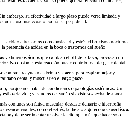
a Dra. Manresa. Además, su uso puede generar efectos secundarios,
. Sin embargo, su efectividad a largo plazo puede verse limitada y
o que su uso inadecuado podría ser perjudicial.
tal –debido a trastornos como ansiedad y estrés el bruxismo nocturno
, la presencia de acidez en la boca o trastornos del sueño.
icas y alimentos ácidos que cambian el pH de la boca, provocan un
ctor. No obstante, esta reacción puede contribuir al desgaste dental.
e contraen y ayudan a abrir la vía aérea para respirar mejor y
erar daño dental y muscular en el largo plazo.
todo, porque nos habla de condiciones o patologías sistémicas. Un
y estilos de vida; y estudios del sueño si existe sospecha de apnea.
 más comunes son fatiga muscular, desgaste dentario e hipertrofia
 desencadenantes, como el estrés, la dieta o alguna otra causa física.
ta hoy debe ser intentar resolver la etiología más que hacer solo