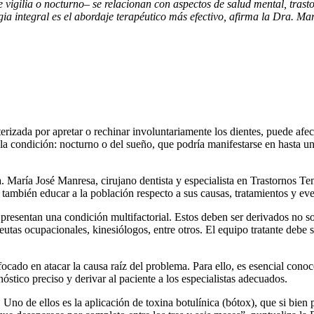
vigilia o nocturno– se relacionan con aspectos de salud mental, trastor
egia integral es el abordaje terapéutico más efectivo, afirma la Dra. M
erizada por apretar o rechinar involuntariamente los dientes, puede afe
e la condición: nocturno o del sueño, que podría manifestarse en hasta u
. María José Manresa, cirujano dentista y especialista en Trastornos 
o también educar a la población respecto a sus causas, tratamientos y e
presentan una condición multifactorial. Estos deben ser derivados no s
utas ocupacionales, kinesiólogos, entre otros. El equipo tratante debe se
nfocado en atacar la causa raíz del problema. Para ello, es esencial con
stico preciso y derivar al paciente a los especialistas adecuados.
Uno de ellos es la aplicación de toxina botulínica (bótox), que si bien