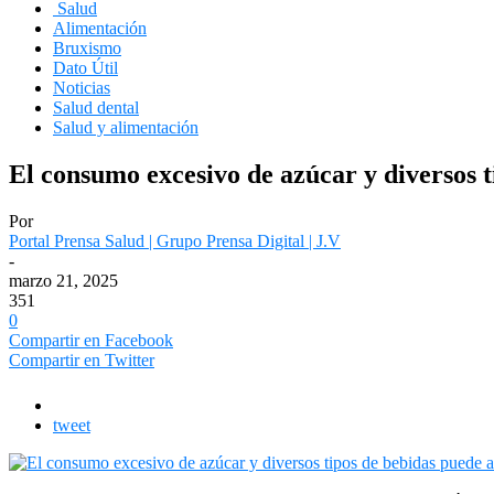
Salud
Alimentación
Bruxismo
Dato Útil
Noticias
Salud dental
Salud y alimentación
El consumo excesivo de azúcar y diversos 
Por
Portal Prensa Salud | Grupo Prensa Digital | J.V
-
marzo 21, 2025
351
0
Compartir en Facebook
Compartir en Twitter
tweet