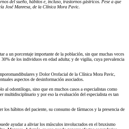
nos del sueño, hábitos e, incluso, trastornos gástricos. Pese a que
aría José Manresa, de la Clínica Mora Pavic.
ctar a un porcentaje importante de la población, sin que muchas veces
n 30% de los individuos en edad adulta; y de vigilia, cuya prevalencia
Temporomandibulares y Dolor Orofacial de la Clínica Mora Pavic,
ventuales aspectos de desinformación asociados.
olo al odontólogo, sino que en muchos casos a especialistas como
r multidisciplinario y por eso la evaluación del especialista es tan
ocer los hábitos del paciente, su consumo de fármacos y la presencia de
 puede ayudar a aliviar los músculos involucrados en el bruxismo