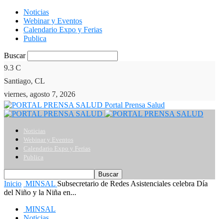
Noticias
Webinar y Eventos
Calendario Expo y Ferias
Publica
Buscar
9.3
C
Santiago, CL
viernes, agosto 7, 2026
Portal Prensa Salud
Noticias
Webinar y Eventos
Calendario Expo y Ferias
Publica
Inicio
MINSAL
Subsecretario de Redes Asistenciales celebra Día
del Niño y la Niña en...
MINSAL
Noticias