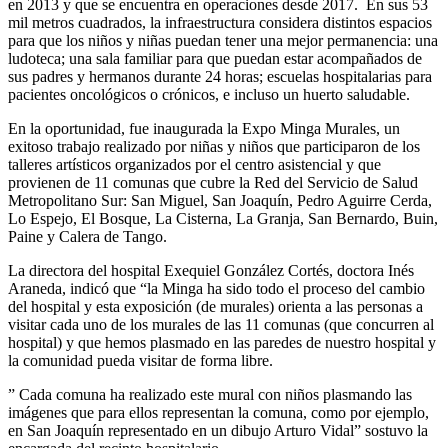
en 2013 y que se encuentra en operaciones desde 2017. En sus 53
mil metros cuadrados, la infraestructura considera distintos espacios
para que los niños y niñas puedan tener una mejor permanencia: una
ludoteca; una sala familiar para que puedan estar acompañados de
sus padres y hermanos durante 24 horas; escuelas hospitalarias para
pacientes oncológicos o crónicos, e incluso un huerto saludable.
En la oportunidad, fue inaugurada la Expo Minga Murales, un
exitoso trabajo realizado por niñas y niños que participaron de los
talleres artísticos organizados por el centro asistencial y que
provienen de 11 comunas que cubre la Red del Servicio de Salud
Metropolitano Sur: San Miguel, San Joaquín, Pedro Aguirre Cerda,
Lo Espejo, El Bosque, La Cisterna, La Granja, San Bernardo, Buin,
Paine y Calera de Tango.
La directora del hospital Exequiel González Cortés, doctora Inés
Araneda, indicó que “la Minga ha sido todo el proceso del cambio
del hospital y esta exposición (de murales) orienta a las personas a
visitar cada uno de los murales de las 11 comunas (que concurren al
hospital) y que hemos plasmado en las paredes de nuestro hospital y
la comunidad pueda visitar de forma libre.
” Cada comuna ha realizado este mural con niños plasmando las
imágenes que para ellos representan la comuna, como por ejemplo,
en San Joaquín representado en un dibujo Arturo Vidal” sostuvo la