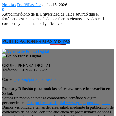
Noticias
Eric Villaseñor
-
julio 15, 2026
0
Agroclimatólogo de la Universidad de Talca advirtió que el
fenómeno estará acompañado por fuertes vientos, nevadas en la
cordillera y un aumento significativo...
—
PUBLICACIONES MÁS VISTAS
GRUPO PRENSA DIGITAL
Teléfono: +56 9 4817 5372
Correo
prensa@portalprensasalud.cl
Prensa y Difusión para noticias sobre avances e innovación en
Salud.
Somos un medio de prensa colaborativo, temático y digital,
perteneciente a
Grupo Prensa Digital
www.grupoprensadigital.cl
.
Damos visibilidad a temas del área salud, mediante la publicación de
contenidos de calidad, con una audiencia de profesionales de todas