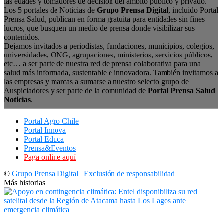
las edades y tomadores de decisión del ámbito público y privado.
Los 5 portales de Noticias de
Grupo Prensa Digital
, incluido Portal
Prensa Salud, publican en forma gratuita para entidades sin fines
lucros, que busquen un medio de prensa donde visibilizar sus
contenidos.
Dejamos invitados a periodistas, fundaciones, municipios, colegios,
universidades, ONG, agrupaciones, ministerios, servicios públicos,
etc… a ser parte de nuestra red de prensa colaborativa para una
salud más informada, sustentable e innovadora. También invitamos a
las empresas y marcas a sumarse a nuestro selecto grupo de
Auspiciadores y ser parte de la comunidad de
Portal Prensa Salud
Noticias
.
Portal Agro Chile
Portal Innova
Portal Educa
Prensa&Eventos
Paga online aquí
©
Grupo Prensa Digital
|
Exclusión de responsabilidad
Más historias