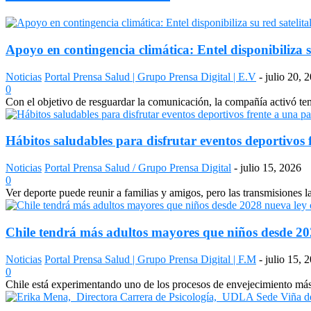
Apoyo en contingencia climática: Entel disponibiliza s
Noticias
Portal Prensa Salud | Grupo Prensa Digital | E.V
-
julio 20, 
0
Con el objetivo de resguardar la comunicación, la compañía activó temp
Hábitos saludables para disfrutar eventos deportivos 
Noticias
Portal Prensa Salud / Grupo Prensa Digital
-
julio 15, 2026
0
Ver deporte puede reunir a familias y amigos, pero las transmisiones 
Chile tendrá más adultos mayores que niños desde 2028
Noticias
Portal Prensa Salud | Grupo Prensa Digital | F.M
-
julio 15, 
0
Chile está experimentando uno de los procesos de envejecimiento más a