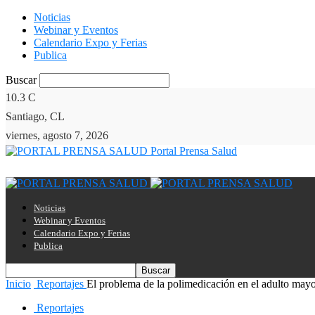
Noticias
Webinar y Eventos
Calendario Expo y Ferias
Publica
Buscar
10.3
C
Santiago, CL
viernes, agosto 7, 2026
Portal Prensa Salud
Noticias
Webinar y Eventos
Calendario Expo y Ferias
Publica
Inicio
Reportajes
El problema de la polimedicación en el adulto may
Reportajes