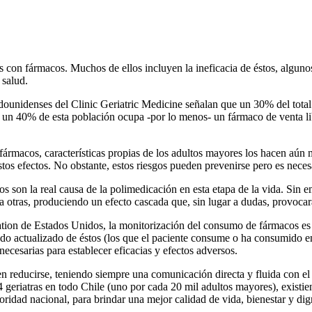
on fármacos. Muchos de ellos incluyen la ineficacia de éstos, algunos 
 salud.
stadounidenses del Clinic Geriatric Medicine señalan que un 30% del tota
un 40% de esta población ocupa -por lo menos- un fármaco de venta li
fármacos, características propias de los adultos mayores los hacen aún 
tos efectos. No obstante, estos riesgos pueden prevenirse pero es nece
 son la real causa de la polimedicación en esta etapa de la vida. Sin 
 otras, produciendo un efecto cascada que, sin lugar a dudas, provoca
ation de Estados Unidos, la monitorización del consumo de fármacos es 
o actualizado de éstos (los que el paciente consume o ha consumido en su
necesarias para establecer eficacias y efectos adversos.
den reducirse, teniendo siempre una comunicación directa y fluida con el
 geriatras en todo Chile (uno por cada 20 mil adultos mayores), existi
ridad nacional, para brindar una mejor calidad de vida, bienestar y dign