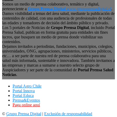
Somos un medio de prensa colaborativo, temático y digital,
perteneciente a
Grupo Prensa Digital
www.grupoprensadigital.cl
.
Damos visibilidad a temas del área salud, mediante la publicación de
contenidos de calidad, con una audiencia de profesionales de todas
las edades y tomadores de decisión del ámbito público y privado.
Los 5 portales de Noticias de
Grupo Prensa Digital
, incluido Portal
Prensa Salud, publican en forma gratuita para entidades sin fines
lucros, que busquen un medio de prensa donde visibilizar sus
contenidos.
Dejamos invitados a periodistas, fundaciones, municipios, colegios,
universidades, ONG, agrupaciones, ministerios, servicios públicos,
etc… a ser parte de nuestra red de prensa colaborativa para una
salud más informada, sustentable e innovadora. También invitamos a
las empresas y marcas a sumarse a nuestro selecto grupo de
Auspiciadores y ser parte de la comunidad de
Portal Prensa Salud
Noticias
.
Portal Agro Chile
Portal Innova
Portal Educa
Prensa&Eventos
Paga online aquí
©
Grupo Prensa Digital
|
Exclusión de responsabilidad