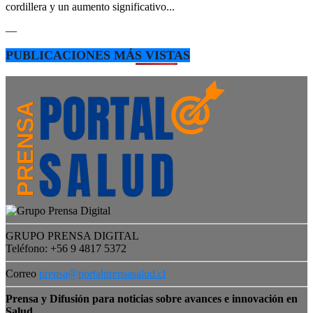
cordillera y un aumento significativo...
—
PUBLICACIONES MÁS VISTAS
GRUPO PRENSA DIGITAL
Teléfono: +56 9 4817 5372
Correo
prensa@portalprensasalud.cl
Prensa y Difusión para noticias sobre avances e innovación en
Salud.