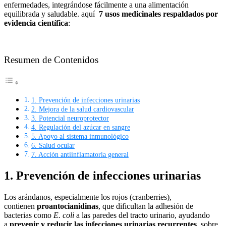
enfermedades, integrándose fácilmente a una alimentación
equilibrada y saludable. aquí
7 usos medicinales respaldados por
evidencia científica
:
Resumen de Contenidos
1. Prevención de infecciones urinarias
2. Mejora de la salud cardiovascular
3. Potencial neuroprotector
4. Regulación del azúcar en sangre
5. Apoyo al sistema inmunológico
6. Salud ocular
7. Acción antiinflamatoria general
1. Prevención de infecciones urinarias
Los arándanos, especialmente los rojos (cranberries),
contienen
proantocianidinas
, que dificultan la adhesión de
bacterias como
E. coli
a las paredes del tracto urinario, ayudando
a
prevenir y reducir las infecciones urinarias recurrentes
, sobre