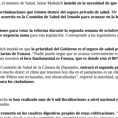
, el ministro de Salud, Jaime Mañalich
insistió en la necesidad de que
scriminaciones que existen dentro del seguro privado de salud
. Me 
n acuerdo en la Comisión de Salud del Senado para avanzar en la leg
ciones para votar la reforma durante la segunda semana de octubre
de urgencia suma
para esta legislación. Corresponde a los legisladores
ich insistió en que
la prioridad del Gobierno es el seguro de salud p
ciarias de Fonasa
. “Nadie puede negar que se avanza correctamente en 
para nosotros
el foco fundamental es Fonasa, que es donde está el 80
 la Comisión de Salud de la Cámara de Diputados,
entrará el segundo p
n mucho dolor; el clima que tenemos hoy día en el parlamento es un cli
nte Piñera son rechazadas, son obstaculizadas”, expresó la autoridad, 
para los ciudadanos
.
 fecha
se han realizado más de 6 mil fiscalizaciones a nivel nacional
uadas.
cremento en los cuadros digestivos propios de estas celebraciones
. 
te todo el país y eso ha permitido dar seguridad para que las personas p