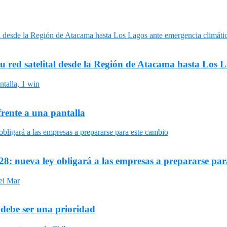
su red satelital desde la Región de Atacama hasta Los 
frente a una pantalla
8: nueva ley obligará a las empresas a prepararse par
 debe ser una prioridad