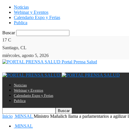
Noticias
Webinar y Eventos
Calendario Expo y Ferias
Publica
Buscar
17
C
Santiago, CL
miércoles, agosto 5, 2026
Portal Prensa Salud
Noticias
Webinar y Eventos
Calendario Expo y Ferias
Publica
Inicio
MINSAL
Ministro Mañalich llama a parlamentarios a agilizar l
MINSAL