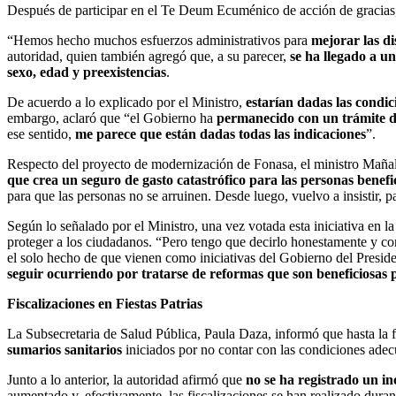
Después de participar en el Te Deum Ecuménico de acción de gracias
“Hemos hecho muchos esfuerzos administrativos para
mejorar las di
autoridad, quien también agregó que, a su parecer,
se ha llegado a u
sexo, edad y preexistencias
.
De acuerdo a lo explicado por el Ministro,
estarían dadas las condi
embargo, aclaró que “el Gobierno ha
permanecido con un trámite 
ese sentido,
me parece que están dadas todas las indicaciones
”.
Respecto del proyecto de modernización de Fonasa, el ministro Mañal
que crea un seguro de gasto catastrófico para las personas benefi
para que las personas no se arruinen. Desde luego, vuelvo a insistir, 
Según lo señalado por el Ministro, una vez votada esta iniciativa en
proteger a los ciudadanos. “Pero tengo que decirlo honestamente y co
el solo hecho de que vienen como iniciativas del Gobierno del Preside
seguir ocurriendo por tratarse de reformas que son beneficiosas 
Fiscalizaciones en Fiestas Patrias
La Subsecretaria de Salud Pública, Paula Daza, informó que hasta la
sumarios sanitarios
iniciados por no contar con las condiciones adec
Junto a lo anterior, la autoridad afirmó que
no se ha registrado un in
aumentado y, efectivamente, las fiscalizaciones se han realizado duran