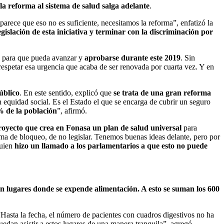
 la reforma al sistema de salud salga adelante
.
parece que eso no es suficiente, necesitamos la reforma”, enfatizó la
islación de esta iniciativa y terminar con la discriminación por
para que pueda avanzar y
aprobarse durante este 2019
. Sin
 respetar esa urgencia que acaba de ser renovada por cuarta vez. Y en
úblico
. En este sentido, explicó que
se trata de una gran reforma
equidad social. Es el Estado el que se encarga de cubrir un seguro
% de la población
”, afirmó.
royecto que crea en Fonasa un plan de salud universal
para
ma de bloqueo, de no legislar. Tenemos buenas ideas delante, pero por
quien
hizo un llamado a los parlamentarios a que esto no puede
 en lugares donde se expende alimentación. A esto se suman los 600
“Hasta la fecha, el número de pacientes con cuadros digestivos no ha
uedan asistir a estos lugares de una manera tranquila”, agregó.