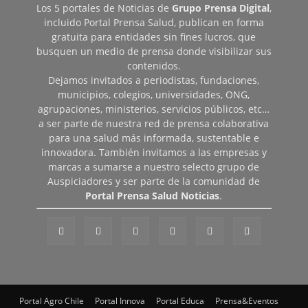
Los 5 portales de Noticias de
Grupo Prensa Digital
,
incluido Portal Prensa Salud, publican en forma
gratuita para entidades sin fines lucros, que
busquen un medio de prensa donde visibilizar sus
contenidos.
Dejamos invitados a periodistas, fundaciones,
municipios, colegios, universidades, ONG,
agrupaciones, ministerios, servicios públicos, etc…
a ser parte de nuestra red de prensa colaborativa
para una salud más informada, sustentable e
innovadora. También invitamos a las empresas y
marcas a sumarse a nuestro selecto grupo de
Auspiciadores y ser parte de la comunidad de
Portal Prensa Salud Noticias
.
Portal Agro Chile
Portal Innova
Portal Educa
Prensa&Eventos