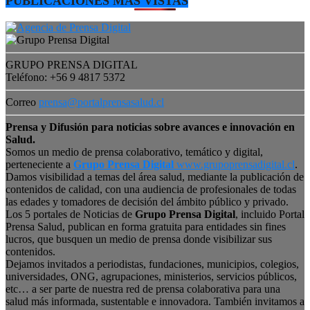
PUBLICACIONES MÁS VISTAS
GRUPO PRENSA DIGITAL
Teléfono: +56 9 4817 5372
Correo
prensa@portalprensasalud.cl
Prensa y Difusión para noticias sobre avances e innovación en
Salud.
Somos un medio de prensa colaborativo, temático y digital,
perteneciente a
Grupo Prensa Digital
www.grupoprensadigital.cl
.
Damos visibilidad a temas del área salud, mediante la publicación de
contenidos de calidad, con una audiencia de profesionales de todas
las edades y tomadores de decisión del ámbito público y privado.
Los 5 portales de Noticias de
Grupo Prensa Digital
, incluido Portal
Prensa Salud, publican en forma gratuita para entidades sin fines
lucros, que busquen un medio de prensa donde visibilizar sus
contenidos.
Dejamos invitados a periodistas, fundaciones, municipios, colegios,
universidades, ONG, agrupaciones, ministerios, servicios públicos,
etc… a ser parte de nuestra red de prensa colaborativa para una
salud más informada, sustentable e innovadora. También invitamos a