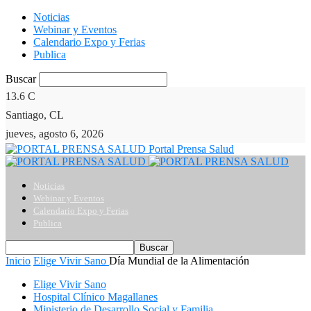
Noticias
Webinar y Eventos
Calendario Expo y Ferias
Publica
Buscar
13.6
C
Santiago, CL
jueves, agosto 6, 2026
Portal Prensa Salud
Noticias
Webinar y Eventos
Calendario Expo y Ferias
Publica
Inicio
Elige Vivir Sano
Día Mundial de la Alimentación
Elige Vivir Sano
Hospital Clínico Magallanes
Ministerio de Desarrollo Social y Familia