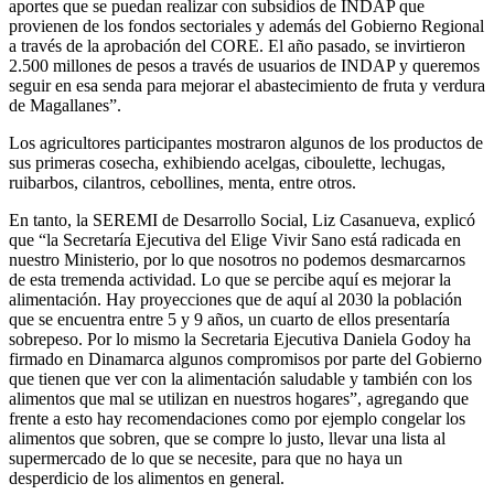
aportes que se puedan realizar con subsidios de INDAP que
provienen de los fondos sectoriales y además del Gobierno Regional
a través de la aprobación del CORE. El año pasado, se invirtieron
2.500 millones de pesos a través de usuarios de INDAP y queremos
seguir en esa senda para mejorar el abastecimiento de fruta y verdura
de Magallanes”.
Los agricultores participantes mostraron algunos de los productos de
sus primeras cosecha, exhibiendo acelgas, ciboulette, lechugas,
ruibarbos, cilantros, cebollines, menta, entre otros.
En tanto, la SEREMI de Desarrollo Social, Liz Casanueva, explicó
que “la Secretaría Ejecutiva del Elige Vivir Sano está radicada en
nuestro Ministerio, por lo que nosotros no podemos desmarcarnos
de esta tremenda actividad. Lo que se percibe aquí es mejorar la
alimentación. Hay proyecciones que de aquí al 2030 la población
que se encuentra entre 5 y 9 años, un cuarto de ellos presentaría
sobrepeso. Por lo mismo la Secretaria Ejecutiva Daniela Godoy ha
firmado en Dinamarca algunos compromisos por parte del Gobierno
que tienen que ver con la alimentación saludable y también con los
alimentos que mal se utilizan en nuestros hogares”, agregando que
frente a esto hay recomendaciones como por ejemplo congelar los
alimentos que sobren, que se compre lo justo, llevar una lista al
supermercado de lo que se necesite, para que no haya un
desperdicio de los alimentos en general.