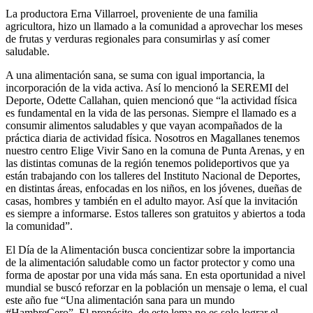
La productora Erna Villarroel, proveniente de una familia
agricultora, hizo un llamado a la comunidad a aprovechar los meses
de frutas y verduras regionales para consumirlas y así comer
saludable.
A una alimentación sana, se suma con igual importancia, la
incorporación de la vida activa. Así lo mencionó la SEREMI del
Deporte, Odette Callahan, quien mencionó que “la actividad física
es fundamental en la vida de las personas. Siempre el llamado es a
consumir alimentos saludables y que vayan acompañados de la
práctica diaria de actividad física. Nosotros en Magallanes tenemos
nuestro centro Elige Vivir Sano en la comuna de Punta Arenas, y en
las distintas comunas de la región tenemos polideportivos que ya
están trabajando con los talleres del Instituto Nacional de Deportes,
en distintas áreas, enfocadas en los niños, en los jóvenes, dueñas de
casas, hombres y también en el adulto mayor. Así que la invitación
es siempre a informarse. Estos talleres son gratuitos y abiertos a toda
la comunidad”.
El Día de la Alimentación busca concientizar sobre la importancia
de la alimentación saludable como un factor protector y como una
forma de apostar por una vida más sana. En esta oportunidad a nivel
mundial se buscó reforzar en la población un mensaje o lema, el cual
este año fue “Una alimentación sana para un mundo
#HambreCero”. El propósito de este lema no es solo lograr el