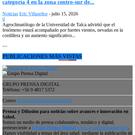
categoría 4 en la zona centro-sur de...
Noticias
Eric Villaseñor
-
julio 15, 2026
0
Agroclimatólogo de la Universidad de Talca advirtió que el
fenómeno estará acompañado por fuertes vientos, nevadas en la
cordillera y un aumento significativo...
—
PUBLICACIONES MÁS VISTAS
GRUPO PRENSA DIGITAL
Teléfono: +56 9 4817 5372
Correo
prensa@portalprensasalud.cl
Prensa y Difusión para noticias sobre avances e innovación en
Salud.
Somos un medio de prensa colaborativo, temático y digital,
perteneciente a
Grupo Prensa Digital
www.grupoprensadigital.cl
.
Damos visibilidad a temas del área salud, mediante la publicación de