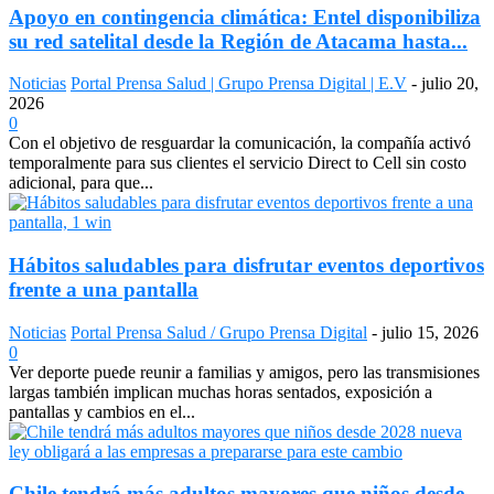
Apoyo en contingencia climática: Entel disponibiliza
su red satelital desde la Región de Atacama hasta...
Noticias
Portal Prensa Salud | Grupo Prensa Digital | E.V
-
julio 20,
2026
0
Con el objetivo de resguardar la comunicación, la compañía activó
temporalmente para sus clientes el servicio Direct to Cell sin costo
adicional, para que...
Hábitos saludables para disfrutar eventos deportivos
frente a una pantalla
Noticias
Portal Prensa Salud / Grupo Prensa Digital
-
julio 15, 2026
0
Ver deporte puede reunir a familias y amigos, pero las transmisiones
largas también implican muchas horas sentados, exposición a
pantallas y cambios en el...
Chile tendrá más adultos mayores que niños desde