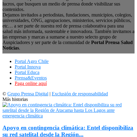
lucros, que busquen un medio de prensa donde visibilizar sus
contenidos.
Dejamos invitados a periodistas, fundaciones, municipios, colegios,
universidades, ONG, agrupaciones, ministerios, servicios públicos,
etc… a ser parte de nuestra red de prensa colaborativa para una
salud más informada, sustentable e innovadora. También invitamos a
las empresas y marcas a sumarse a nuestro selecto grupo de
Auspiciadores y ser parte de la comunidad de
Portal Prensa Salud
Noticias
.
Portal Agro Chile
Portal Innova
Portal Educa
Prensa&Eventos
Paga online aquí
©
Grupo Prensa Digital
|
Exclusión de responsabilidad
Más historias
Apoyo en contingencia climática: Entel disponibiliza
su red satelital desde la Región...