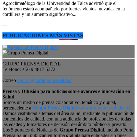
Agroclimatólogo de la Universidad de Talca advirtió que el
fenómeno estará acompañado por fuertes vientos, nevadas en la
cordillera y un aumento significativo...
—
PUBLICACIONES MÁS VISTAS
GRUPO PRENSA DIGITAL
Teléfono: +56 9 4817 5372
Correo
prensa@portalprensasalud.cl
Prensa y Difusión para noticias sobre avances e innovación en
Salud.
Somos un medio de prensa colaborativo, temático y digital,
perteneciente a
Grupo Prensa Digital
www.grupoprensadigital.cl
.
Damos visibilidad a temas del área salud, mediante la publicación de
contenidos de calidad, con una audiencia de profesionales de todas
las edades y tomadores de decisión del ámbito público y privado.
Los 5 portales de Noticias de
Grupo Prensa Digital
, incluido Portal
Prensa Salud, publican en forma gratuita para entidades sin fines