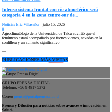
Intenso sistema frontal con río atmosférico será
categoría 4 en la zona centro-sur de...
Noticias
Eric Villaseñor
-
julio 15, 2026
0
Agroclimatólogo de la Universidad de Talca advirtió que el
fenómeno estará acompañado por fuertes vientos, nevadas en la
cordillera y un aumento significativo...
—
PUBLICACIONES MÁS VISTAS
GRUPO PRENSA DIGITAL
Teléfono: +56 9 4817 5372
Correo
prensa@portalprensasalud.cl
Prensa y Difusión para noticias sobre avances e innovación en
Salud.