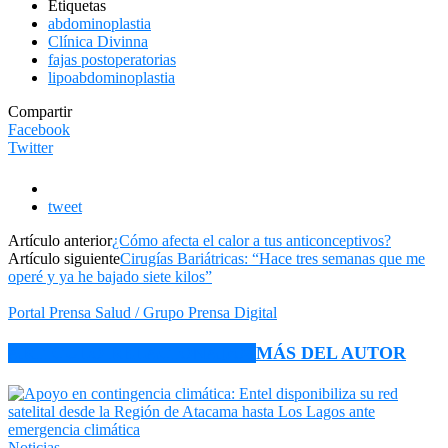
Etiquetas
abdominoplastia
Clínica Divinna
fajas postoperatorias
lipoabdominoplastia
Compartir
Facebook
Twitter
tweet
Artículo anterior
¿Cómo afecta el calor a tus anticonceptivos?
Artículo siguiente
Cirugías Bariátricas: “Hace tres semanas que me
operé y ya he bajado siete kilos”
Portal Prensa Salud / Grupo Prensa Digital
ARTÍCULO RELACIONADOS
MÁS DEL AUTOR
Noticias