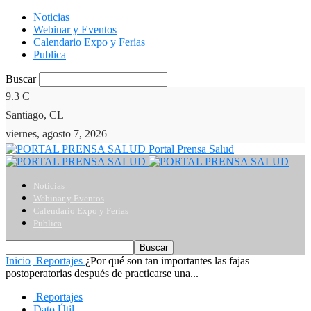
Noticias
Webinar y Eventos
Calendario Expo y Ferias
Publica
Buscar
9.3
C
Santiago, CL
viernes, agosto 7, 2026
Portal Prensa Salud
Noticias
Webinar y Eventos
Calendario Expo y Ferias
Publica
Inicio
Reportajes
¿Por qué son tan importantes las fajas
postoperatorias después de practicarse una...
Reportajes
Dato Útil