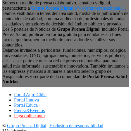
Somos un medio de prensa colaborativo, temático y digital,
perteneciente a
Grupo Prensa Digital
www.grupoprensadigital.cl
.
Damos visibilidad a temas del área salud, mediante la publicación de
contenidos de calidad, con una audiencia de profesionales de todas
las edades y tomadores de decisión del ámbito público y privado.
Los 5 portales de Noticias de
Grupo Prensa Digital
, incluido Portal
Prensa Salud, publican en forma gratuita para entidades sin fines
lucros, que busquen un medio de prensa donde visibilizar sus
contenidos.
Dejamos invitados a periodistas, fundaciones, municipios, colegios,
universidades, ONG, agrupaciones, ministerios, servicios públicos,
etc… a ser parte de nuestra red de prensa colaborativa para una
salud más informada, sustentable e innovadora. También invitamos a
las empresas y marcas a sumarse a nuestro selecto grupo de
Auspiciadores y ser parte de la comunidad de
Portal Prensa Salud
Noticias
.
Portal Agro Chile
Portal Innova
Portal Educa
Prensa&Eventos
Paga online aquí
©
Grupo Prensa Digital
|
Exclusión de responsabilidad
Más historias