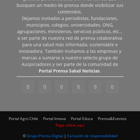
busquen un medio de prensa donde visibilizar sus
contenidos.
Dejamos invitados a periodistas, fundaciones,
municipios, colegios, universidades, ONG,
agrupaciones, ministerios, servicios públicos, etc…
a ser parte de nuestra red de prensa colaborativa
para una salud más informada, sustentable e
innovadora. También invitamos a las empresas y
marcas a sumarse a nuestro selecto grupo de
Auspiciadores y ser parte de la comunidad de
Portal Prensa Salud Noticias
.
Portal Agro Chile
Portal Innova
Portal Educa
Prensa&Eventos
Paga online aquí
©
Grupo Prensa Digital
|
Exclusión de responsabilidad