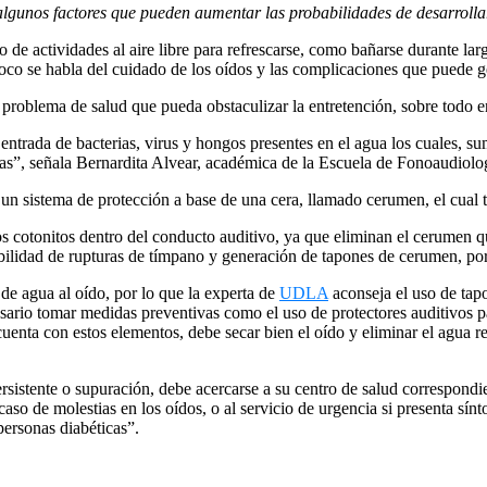
lgunos factores que pueden aumentar las probabilidades de desarrollar
 de actividades al aire libre para refrescarse, como bañarse durante la
poco se habla del cuidado de los oídos y las complicaciones que puede 
 problema de salud que pueda obstaculizar la entretención, sobre todo e
ntrada de bacterias, virus y hongos presentes en el agua los cuales, su
ternas”, señala Bernardita Alvear, académica de la Escuela de Fonoaudio
 un sistema de protección a base de una cera, llamado cerumen, el cual t
os cotonitos dentro del conducto auditivo, ya que eliminan el cerumen q
bilidad de rupturas de tímpano y generación de tapones de cerumen, por l
de agua al oído, por lo que la experta de
UDLA
aconseja el uso de tap
esario tomar medidas preventivas como el uso de protectores auditivos p
uenta con estos elementos, debe secar bien el oído y eliminar el agua re
ersistente o supuración, debe acercarse a su centro de salud correspondi
caso de molestias en los oídos, o al servicio de urgencia si presenta s
personas diabéticas”.