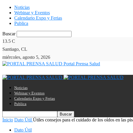
Noticias
Webinar y Eventos
Calendario Expo y Ferias
Publica
Buscar
13.5
C
Santiago, CL
miércoles, agosto 5, 2026
Portal Prensa Salud
Noticias
Webinar y Eventos
Calendario Expo y Ferias
Publica
Inicio
Dato Útil
Útiles consejos para el cuidado de los oídos en las pi
Dato Útil