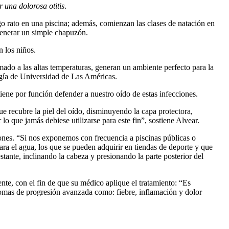
 una dolorosa otitis
.
rgo rato en una piscina; además, comienzan las clases de natación en
generar un simple chapuzón.
n los niños.
mado a las altas temperaturas, generan un ambiente perfecto para la
logía de Universidad de Las Américas.
iene por función defender a nuestro oído de estas infecciones.
ue recubre la piel del oído, disminuyendo la capa protectora,
o que jamás debiese utilizarse para este fin”, sostiene Alvear.
ones. “Si nos exponemos con frecuencia a piscinas públicas o
ara el agua, los que se pueden adquirir en tiendas de deporte y que
stante, inclinando la cabeza y presionando la parte posterior del
ente, con el fin de que su médico aplique el tratamiento: “Es
íntomas de progresión avanzada como: fiebre, inflamación y dolor