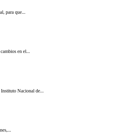
l, para que...
cambios en el...
Instituto Nacional de...
es,...