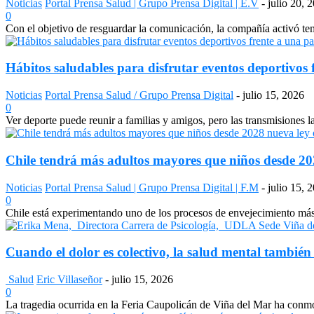
Noticias
Portal Prensa Salud | Grupo Prensa Digital | E.V
-
julio 20, 
0
Con el objetivo de resguardar la comunicación, la compañía activó temp
Hábitos saludables para disfrutar eventos deportivos 
Noticias
Portal Prensa Salud / Grupo Prensa Digital
-
julio 15, 2026
0
Ver deporte puede reunir a familias y amigos, pero las transmisiones 
Chile tendrá más adultos mayores que niños desde 2028
Noticias
Portal Prensa Salud | Grupo Prensa Digital | F.M
-
julio 15, 
0
Chile está experimentando uno de los procesos de envejecimiento más a
Cuando el dolor es colectivo, la salud mental también
Salud
Eric Villaseñor
-
julio 15, 2026
0
La tragedia ocurrida en la Feria Caupolicán de Viña del Mar ha conmo