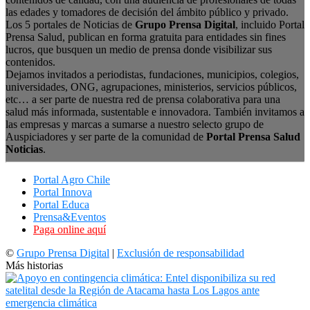
las edades y tomadores de decisión del ámbito público y privado.
Los 5 portales de Noticias de
Grupo Prensa Digital
, incluido Portal
Prensa Salud, publican en forma gratuita para entidades sin fines
lucros, que busquen un medio de prensa donde visibilizar sus
contenidos.
Dejamos invitados a periodistas, fundaciones, municipios, colegios,
universidades, ONG, agrupaciones, ministerios, servicios públicos,
etc… a ser parte de nuestra red de prensa colaborativa para una
salud más informada, sustentable e innovadora. También invitamos a
las empresas y marcas a sumarse a nuestro selecto grupo de
Auspiciadores y ser parte de la comunidad de
Portal Prensa Salud
Noticias
.
Portal Agro Chile
Portal Innova
Portal Educa
Prensa&Eventos
Paga online aquí
©
Grupo Prensa Digital
|
Exclusión de responsabilidad
Más historias