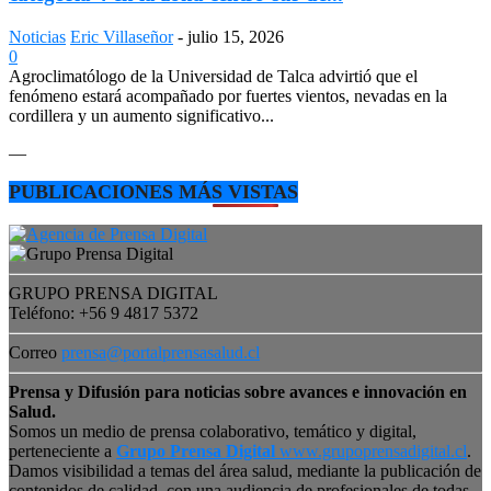
Noticias
Eric Villaseñor
-
julio 15, 2026
0
Agroclimatólogo de la Universidad de Talca advirtió que el
fenómeno estará acompañado por fuertes vientos, nevadas en la
cordillera y un aumento significativo...
—
PUBLICACIONES MÁS VISTAS
GRUPO PRENSA DIGITAL
Teléfono: +56 9 4817 5372
Correo
prensa@portalprensasalud.cl
Prensa y Difusión para noticias sobre avances e innovación en
Salud.
Somos un medio de prensa colaborativo, temático y digital,
perteneciente a
Grupo Prensa Digital
www.grupoprensadigital.cl
.
Damos visibilidad a temas del área salud, mediante la publicación de
contenidos de calidad, con una audiencia de profesionales de todas