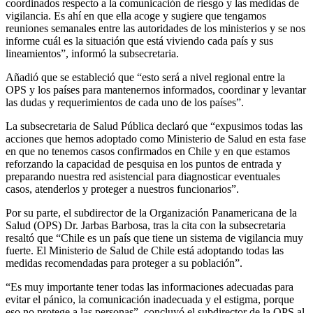
coordinados respecto a la comunicación de riesgo y las medidas de
vigilancia. Es ahí en que ella acoge y sugiere que tengamos
reuniones semanales entre las autoridades de los ministerios y se nos
informe cuál es la situación que está viviendo cada país y sus
lineamientos”, informó la subsecretaria.
Añadió que se estableció que “esto será a nivel regional entre la
OPS y los países para mantenernos informados, coordinar y levantar
las dudas y requerimientos de cada uno de los países”.
La subsecretaria de Salud Pública declaró que “expusimos todas las
acciones que hemos adoptado como Ministerio de Salud en esta fase
en que no tenemos casos confirmados en Chile y en que estamos
reforzando la capacidad de pesquisa en los puntos de entrada y
preparando nuestra red asistencial para diagnosticar eventuales
casos, atenderlos y proteger a nuestros funcionarios”.
Por su parte, el subdirector de la Organización Panamericana de la
Salud (OPS) Dr. Jarbas Barbosa, tras la cita con la subsecretaria
resaltó que “Chile es un país que tiene un sistema de vigilancia muy
fuerte. El Ministerio de Salud de Chile está adoptando todas las
medidas recomendadas para proteger a su población”.
“Es muy importante tener todas las informaciones adecuadas para
evitar el pánico, la comunicación inadecuada y el estigma, porque
eso no protege a las personas”, concluyó el subdirector de la OPS al