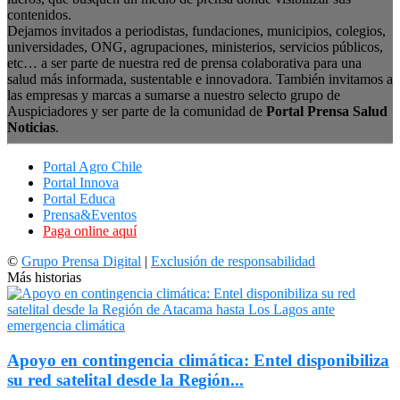
contenidos.
Dejamos invitados a periodistas, fundaciones, municipios, colegios,
universidades, ONG, agrupaciones, ministerios, servicios públicos,
etc… a ser parte de nuestra red de prensa colaborativa para una
salud más informada, sustentable e innovadora. También invitamos a
las empresas y marcas a sumarse a nuestro selecto grupo de
Auspiciadores y ser parte de la comunidad de
Portal Prensa Salud
Noticias
.
Portal Agro Chile
Portal Innova
Portal Educa
Prensa&Eventos
Paga online aquí
©
Grupo Prensa Digital
|
Exclusión de responsabilidad
Más historias
Apoyo en contingencia climática: Entel disponibiliza
su red satelital desde la Región...