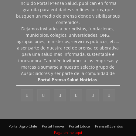
incluido Portal Prensa Salud, publican en forma
gratuita para entidades sin fines lucros, que
busquen un medio de prensa donde visibilizar sus
contenidos.
Dejamos invitados a periodistas, fundaciones,
municipios, colegios, universidades, ONG,
agrupaciones, ministerios, servicios públicos, etc…
a ser parte de nuestra red de prensa colaborativa
para una salud más informada, sustentable e
innovadora. También invitamos a las empresas y
marcas a sumarse a nuestro selecto grupo de
Auspiciadores y ser parte de la comunidad de
Portal Prensa Salud Noticias
.
Portal Agro Chile
Portal Innova
Portal Educa
Prensa&Eventos
Paga online aquí