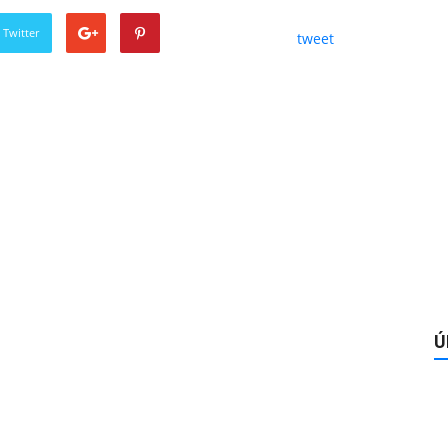
 Twitter
tweet
Ú