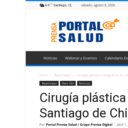
C
6.9
sábado, agosto 8, 2026
Santiago, CL
Portal
Prensa
Salud
Noticias
Webinar y Eventos
Calendario Ex
Inicio
Reportajes
Cirugía plástica integral en la m
Reportajes
Dato Útil
Noticias
Cirugía plástica
Santiago de Chi
Por
Portal Prensa Salud / Grupo Prensa Digital
-
abril 1,