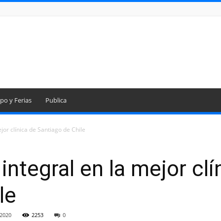
po y Ferias
Publica
ejor clínica de Santiago de Chile
 integral en la mejor clí
le
 2020
2253
0