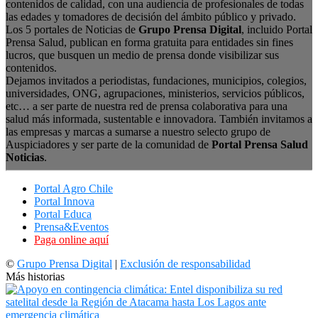
contenidos de calidad, con una audiencia de profesionales de todas
las edades y tomadores de decisión del ámbito público y privado.
Los 5 portales de Noticias de
Grupo Prensa Digital
, incluido Portal
Prensa Salud, publican en forma gratuita para entidades sin fines
lucros, que busquen un medio de prensa donde visibilizar sus
contenidos.
Dejamos invitados a periodistas, fundaciones, municipios, colegios,
universidades, ONG, agrupaciones, ministerios, servicios públicos,
etc… a ser parte de nuestra red de prensa colaborativa para una
salud más informada, sustentable e innovadora. También invitamos a
las empresas y marcas a sumarse a nuestro selecto grupo de
Auspiciadores y ser parte de la comunidad de
Portal Prensa Salud
Noticias
.
Portal Agro Chile
Portal Innova
Portal Educa
Prensa&Eventos
Paga online aquí
©
Grupo Prensa Digital
|
Exclusión de responsabilidad
Más historias