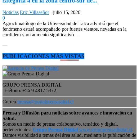
categoría 4 en la zona centro-sur de...
Noticias
Eric Villaseñor
-
julio 15, 2026
0
Agroclimatólogo de la Universidad de Talca advirtió que el
fenómeno estará acompañado por fuertes vientos, nevadas en la
cordillera y un aumento significativo...
—
PUBLICACIONES MÁS VISTAS
GRUPO PRENSA DIGITAL
Teléfono: +56 9 4817 5372
Correo
prensa@portalprensasalud.cl
Prensa y Difusión para noticias sobre avances e innovación en
Salud.
Somos un medio de prensa colaborativo, temático y digital,
perteneciente a
Grupo Prensa Digital
www.grupoprensadigital.cl
.
Damos visibilidad a temas del área salud, mediante la publicación de