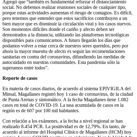
Agregó que “también es fundamental reforzar el distanciamiento
social. No debemos realizar reuniones sociales de cualquier tipo,
porque estas actividades aumentan el riesgo de contagios. Es difícil,
pero tenemos que entender que estos sacrificios contribuyen a un
bien mayor que es disminuir la circulación viral y los casos nuevos.
Son momentos difíciles donde el cariño y afecto deben ser
demostrados a la distancia, utilizando las plataformas tecnológicas
disponibles para comunicarnos. A futuro llegarán los días que
podamos volver a estar cerca de nuestros seres queridos, pero por
ahora la mayor muestra de afecto es seguir las recomendaciones
sanitarias en contra del coronavirus, difundiendo las medidas de
autocuidado en nuestras comunidades. Esta pandemia sólo la
superamos entre todos”.
Reporte de casos
En materia de casos diarios, de acuerdo al sistema EPIVIGILA del
Minsal, Magallanes registró hoy 1 caso de coronavirus, de la ciudad
de Punta Arenas y sintomático. A la fecha Magallanes tiene 1.082
casos en total de COVID-19. La tasa acumulada de casos en la
región es de 607 por 100 mil habitantes.
Con relación a los exámenes, a la fecha a nivel regional se han
realizado 8.454 PCR. La positividad es de 12,79%. En tanto, de
acuerdo al informe del Hospital Clínico de Magallanes (HCM) hoy