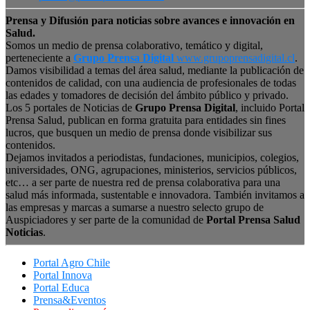
Prensa y Difusión para noticias sobre avances e innovación en
Salud.
Somos un medio de prensa colaborativo, temático y digital,
perteneciente a
Grupo Prensa Digital
www.grupoprensadigital.cl
.
Damos visibilidad a temas del área salud, mediante la publicación de
contenidos de calidad, con una audiencia de profesionales de todas
las edades y tomadores de decisión del ámbito público y privado.
Los 5 portales de Noticias de
Grupo Prensa Digital
, incluido Portal
Prensa Salud, publican en forma gratuita para entidades sin fines
lucros, que busquen un medio de prensa donde visibilizar sus
contenidos.
Dejamos invitados a periodistas, fundaciones, municipios, colegios,
universidades, ONG, agrupaciones, ministerios, servicios públicos,
etc… a ser parte de nuestra red de prensa colaborativa para una
salud más informada, sustentable e innovadora. También invitamos a
las empresas y marcas a sumarse a nuestro selecto grupo de
Auspiciadores y ser parte de la comunidad de
Portal Prensa Salud
Noticias
.
Portal Agro Chile
Portal Innova
Portal Educa
Prensa&Eventos