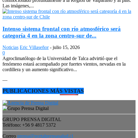
conmocionado profundamente a la Región de Valparaíso y al país.
Las imágenes,...
Intenso sistema frontal con río atmosférico será
categoría 4 en la zona centro-sur de...
Noticias
Eric Villaseñor
-
julio 15, 2026
0
Agroclimatólogo de la Universidad de Talca advirtió que el
fenómeno estará acompañado por fuertes vientos, nevadas en la
cordillera y un aumento significativo...
—
PUBLICACIONES MÁS VISTAS
GRUPO PRENSA DIGITAL
Teléfono: +56 9 4817 5372
Correo
prensa@portalprensasalud.cl