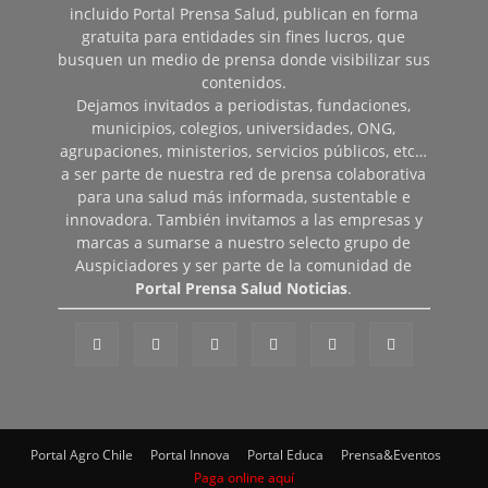
incluido Portal Prensa Salud, publican en forma
gratuita para entidades sin fines lucros, que
busquen un medio de prensa donde visibilizar sus
contenidos.
Dejamos invitados a periodistas, fundaciones,
municipios, colegios, universidades, ONG,
agrupaciones, ministerios, servicios públicos, etc…
a ser parte de nuestra red de prensa colaborativa
para una salud más informada, sustentable e
innovadora. También invitamos a las empresas y
marcas a sumarse a nuestro selecto grupo de
Auspiciadores y ser parte de la comunidad de
Portal Prensa Salud Noticias
.
Portal Agro Chile
Portal Innova
Portal Educa
Prensa&Eventos
Paga online aquí