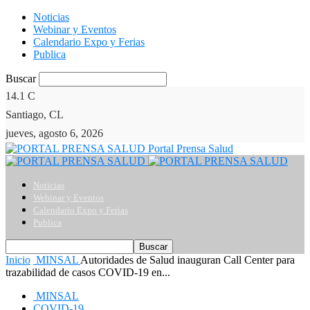
Noticias
Webinar y Eventos
Calendario Expo y Ferias
Publica
Buscar
14.1
C
Santiago, CL
jueves, agosto 6, 2026
Portal Prensa Salud
Noticias
Webinar y Eventos
Calendario Expo y Ferias
Publica
Inicio
MINSAL
Autoridades de Salud inauguran Call Center para
trazabilidad de casos COVID-19 en...
MINSAL
COVID-19