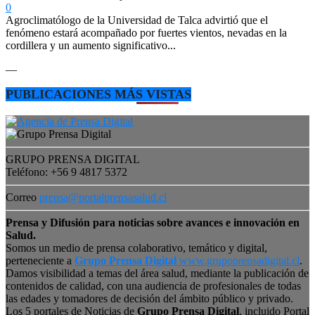
0
Agroclimatólogo de la Universidad de Talca advirtió que el
fenómeno estará acompañado por fuertes vientos, nevadas en la
cordillera y un aumento significativo...
—
PUBLICACIONES MÁS VISTAS
GRUPO PRENSA DIGITAL
Teléfono: +56 9 4817 5372
Correo
prensa@portalprensasalud.cl
Prensa y Difusión para noticias sobre avances e innovación en
Salud.
Somos un medio de prensa colaborativo, temático y digital,
perteneciente a
Grupo Prensa Digital
www.grupoprensadigital.cl
.
Damos visibilidad a temas del área salud, mediante la publicación de
contenidos de calidad, con una audiencia de profesionales de todas
las edades y tomadores de decisión del ámbito público y privado.
Los 5 portales de Noticias de
Grupo Prensa Digital
, incluido Portal