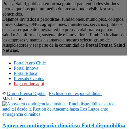
Prensa Salud, publican en forma gratuita para entidades sin fines
lucros, que busquen un medio de prensa donde visibilizar sus
contenidos.
Dejamos invitados a periodistas, fundaciones, municipios, colegios,
universidades, ONG, agrupaciones, ministerios, servicios públicos,
etc… a ser parte de nuestra red de prensa colaborativa para una
salud más informada, sustentable e innovadora. También invitamos a
las empresas y marcas a sumarse a nuestro selecto grupo de
Auspiciadores y ser parte de la comunidad de
Portal Prensa Salud
Noticias
.
Portal Agro Chile
Portal Innova
Portal Educa
Prensa&Eventos
Paga online aquí
©
Grupo Prensa Digital
|
Exclusión de responsabilidad
Más historias
Apoyo en contingencia climática: Entel disponibiliza