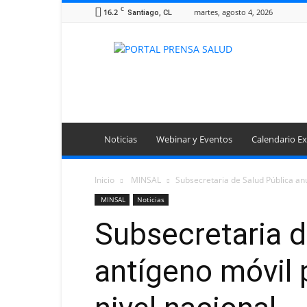
C
16.2
martes, agosto 4, 2026
Santiago, CL
Portal
Prensa
Salud
Noticias
Webinar y Eventos
Calendario Ex
Inicio
MINSAL
Subsecretaria de Salud Pública anu
MINSAL
Noticias
Subsecretaria d
antígeno móvil 