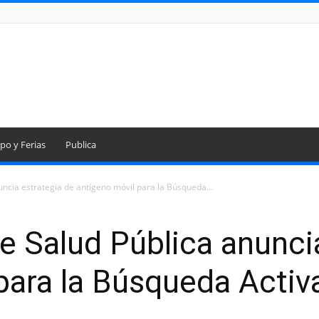
po y Ferias
Publica
ncia estrategia de antígeno móvil para la Búsqueda...
e Salud Pública anunci
para la Búsqueda Activ