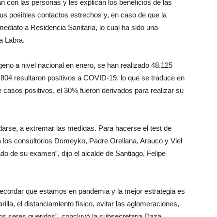
 con las personas y les explican los beneficios de las
sus posibles contactos estrechos y, en caso de que la
nmediato a Residencia Sanitaria, lo cual ha sido una
a Labra.
eno a nivel nacional en enero, se han realizado 48.125
804 resultaron positivos a COVID-19, lo que se traduce en
e casos positivos, el 30% fueron derivados para realizar su
darse, a extremar las medidas. Para hacerse el test de
a los consultorios Domeyko, Padre Orellana, Arauco y Viel
do de su examen”, dijo el alcalde de Santiago, Felipe
recordar que estamos en pandemia y la mejor estrategia es
illa, el distanciamiento físico, evitar las aglomeraciones,
ros seres queridos”, concluyó la subsecretaria Daza.