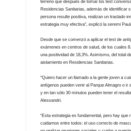
terreno que después de tomar los test conversan
Residencias Sanitarias, además de identificar 
persona resulte positiva, realizan un traslado i
estrategia muy efectiva”, explicó la seremi Paul
Desde que se comenzó a aplicar el test de antíg
exámenes en centros de salud, de los cuales 8.
una positividad de 18,3%. Asimismo, del total d
aislamiento en Residencias Sanitarias.
“Quiero hacer un llamado a la gente joven a cui
antígenos pueden venir al Parque Almagro o ir 
y en tan sólo 30 minutos pueden tener el resulta
Alessandri.
“Esta estrategia es fundamental, pero hay que 
cuidarnos entre todos: el uso correcto de mascar
no realizar reuniones sociales y cuidar a nuest